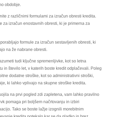
tno obdobje.
te z različnimi formulami za izračun obresti kredita.
 za izračun enostavnih obresti, ki je primerna za
porabljajo formule za izračun sestavljenih obresti, ki
ajo na že nabrane obresti.
zumeti tudi ključne spremenljivke, kot so letna
u in število let, v katerih boste kredit odplačevali. Poleg
ne dodatne stroške, kot so administrativni stroški,
ije, ki lahko vplivajo na skupne stroške kredita.
ojila na prvi pogled zdi zapletena, vam lahko pravilno
k pomaga pri boljšem načrtovanju in izbiri
cijo. Tako se boste lažje izognili morebitnim
evanje kredita potekalo kar se da gladko in brez