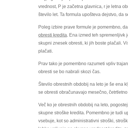
vrednost, P je začetna glavnica, r je letna ob
število let. Ta formula upošteva dejstvo, da
Poleg izbire prave formule je pomembno, da 
obresti kredita
. Ena izmed teh spremenljivk j
skupni znesek obresti, ki jih boste plačali. V
plačati.
Prav tako je pomembno razumeti vpliv trajan
obresti se bo nabrali skozi čas.
Število obrestnih obdobij na leto je še ena k
se obresti obračunavajo mesečno, četrtletno a
Več ko je obrestnih obdobij na leto, pogost
skupne stroške kredita. Pomembno je tudi upo
vsebuje, kot so administrativni stroški, stroš