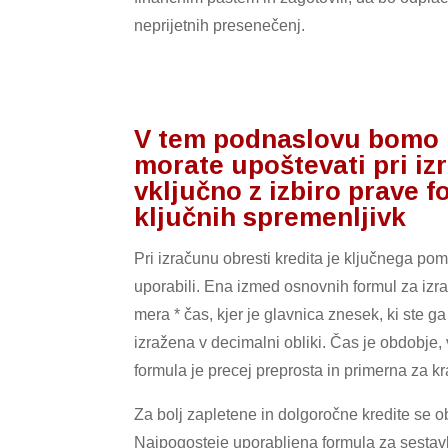
neprijetnih presenečenj.
V tem podnaslovu bomo ra
morate upoštevati pri iz
vključno z izbiro prave 
ključnih spremenljivk
Pri izračunu obresti kredita je ključnega pom
uporabili. Ena izmed osnovnih formul za izra
mera * čas, kjer je glavnica znesek, ki ste g
izražena v decimalni obliki. Čas je obdobje, 
formula je precej preprosta in primerna za kr
Za bolj zapletene in dolgoročne kredite se o
Najpogosteje uporabljena formula za sestavlje