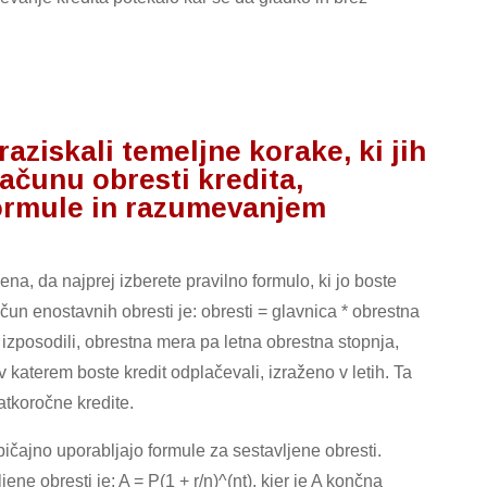
ziskali temeljne korake, ki jih
računu obresti kredita,
formule in razumevanjem
ena, da najprej izberete pravilno formulo, ki jo boste
čun enostavnih obresti je: obresti = glavnica * obrestna
a izposodili, obrestna mera pa letna obrestna stopnja,
v katerem boste kredit odplačevali, izraženo v letih. Ta
atkoročne kredite.
bičajno uporabljajo formule za sestavljene obresti.
ne obresti je: A = P(1 + r/n)^(nt), kjer je A končna