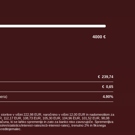
4000 €
€
239,74
€
0,65
mera)
4.90
%
 storitve v višini 222,98 EUR, naročnino v višini 12,00 EUR in nadomestilom za
 EUR, 112,17 EUR, 108,73 EUR, 105,30 EUR, 104,96 EUR, 101,52 EUR, 98,08
ačuna, ki se lahko spremenijo in zato za banko niso zavezujoče. Spremenljiva
en/statistics/interest-rates/ecb-interest-rates), trenutno 2% in fiksnega
kreditojemalec.