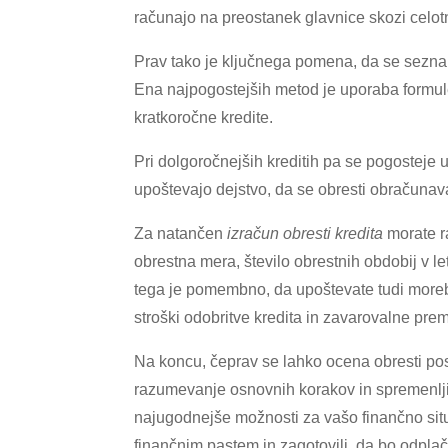
računajo na preostanek glavnice skozi celo
Prav tako je ključnega pomena, da se seznani
Ena najpogostejših metod je uporaba formule
kratkoročne kredite.
Pri dolgoročnejših kreditih pa se pogosteje u
upoštevajo dejstvo, da se obresti obračunav
Za natančen
izračun obresti kredita
morate ra
obrestna mera, število obrestnih obdobij v let
tega je pomembno, da upoštevate tudi morebit
stroški odobritve kredita in zavarovalne prem
Na koncu, čeprav se lahko ocena obresti pos
razumevanje osnovnih korakov in spremenljiv
najugodnejše možnosti za vašo finančno situa
finančnim pastem in zagotovili, da bo odplač