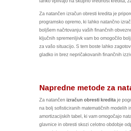
lahko vplivajo na skupno vrednost kredita, za
Za natančen izračun obresti kredita je priporo
programsko opremo, ki lahko natančno izrač
boljšem načrtovanju vaših finančnih obvezn
ključnih spremenljivk vam bo omogočilo boljš
za vašo situacijo. S tem boste lahko zagotov
gladko in brez nepričakovanih finančnih izzi
Napredne metode za nata
Za natančen
izračun obresti kredita
je pogo
na bolj sofisticiranih matematičnih modelih 
amortizacijskih tabel, ki vam omogočajo nat
glavnice in obresti skozi celotno obdobje o