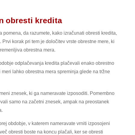
n obresti kredita
ga pomena, da razumete, kako izračunati obresti kredita,
 Prvi korak pri tem je določitev vrste obrestne mere, ki
 spremenljiva obrestna mera.
 obdobje odplačevanja kredita plačevali enako obrestno
i meri lahko obrestna mera spreminja glede na tržne
 pomeni znesek, ki ga nameravate izposoditi. Pomembno
čevali samo na začetni znesek, ampak na preostanek
a.
 torej obdobje, v katerem nameravate vrniti izposojeni
eč obresti boste na koncu plačali, ker se obresti