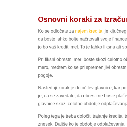
Osnovni koraki za Izraču
Ko se odločate za
najem kredita
, je ključne
da boste lahko bolje načrtovali svoje finance.
jo bo vaš kredit imel. To je lahko fiksna ali
Pri fiksni obrestni meri boste skozi celotno
mero, medtem ko se pri spremenljivi obrestn
pogoje.
Naslednji korak je določitev glavnice, kar
je, da se zavedate, da obresti ne boste pla
glavnice skozi celotno obdobje odplačevanj
Poleg tega je treba določiti trajanje kredita,
znesek. Daljše ko je obdobje odplačevanja, v