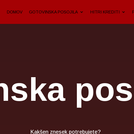
DOMOV
GOTOVINSKA POSOJILA
HITRI KREDITI
nska poso
Kakšen znesek potrebujete?