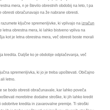
restna mera, n je število obrestnih obdobij na leto, t pa
 se obresti obračunavajo na že nabrane obresti.
razumete ključne spremenljivke, ki vplivajo na
izračun
e letna obrestna mera, ki lahko bistveno vpliva na
išja kot je letna obrestna mera, več obresti boste morali
ja kredita. Daljše ko je obdobje odplačevanja, več
ljučna spremenljivka, ki jo je treba upoštevati. Običajno
li letno.
eje se bodo obresti obračunavale, kar lahko poveča
števati morebitne dodatne stroške, ki jih lahko kredit
ki odobritve kredita in zavarovalne premije. Ti stroški