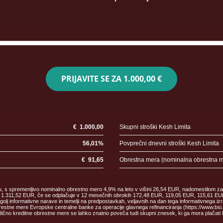
PRIJAVITE SE ZA
1.000,00 €
€
1.000,00
Skupni stroški Kesh Limita
56,01
%
Povprečni dnevni stroški Kesh Limita
€
91,65
Obrestna mera (nominalna obrestna 
ku, s spremenljivo nominalno obrestno mero 4,9% na leto v višini 26,54 EUR, nadomestilom za
malec 1.311,52 EUR, če se odplačuje v 12 mesečnih obrokih 172,48 EUR, 119,05 EUR, 115,61
informativne narave in temelji na predpostavkah, veljavnih na dan tega informativnega izr
estne mere Evropske centralne banke za operacije glavnega refinanciranja (https://www.bsi.si/
čno kreditne obrestne mere se lahko znatno poveča tudi skupni znesek, ki ga mora plačati 