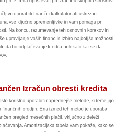
to jih je treba upoštevati pri izračunu skupnih stroškov.
čljivo uporabiti finančni kalkulator ali ustrezno
una vse ključne spremenljivke in vam pomaga pri
osti. Na koncu, razumevanje teh osnovnih korakov in
e upravljanje vaših financ in izbiro najboljše možnosti
ili, da bo odplačevanje kredita potekalo kar se da
vov.
nčen Izračun obresti kredita
sto koristno uporabiti naprednejše metode, ki temeljijo
in finančnih orodjih. Ena izmed teh metod je uporaba
ančen pregled mesečnih plačil, vključno z deleži
dplačevanja. Amortizacijska tabela vam pokaže, kako se