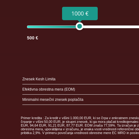
1000 €
500 €
Znesek Kesh Limita
Efektivna obrestna mera (EOM)
Minimalni mesečni znesek poplačila
Primer kredita : Za kredit v višini 1.000,00 EUR, ki se črpa v enkratnem znes
črpanje v višini 50,00 EUR, je skupni znesek, ki ga mora plačati kreditoje
EUR, 94,64 EUR, 91,21 EUR, 87,77 EUR. EOM znaša 77,59%. Ta izračun je zgolj 
obrestna mera, uporabljena v izračunu, je enaka vsoti vrednosti referenčne obr
pribitka 2,9%. V primeru povečanja vrednosti obrestne mere EC MRO in posledi