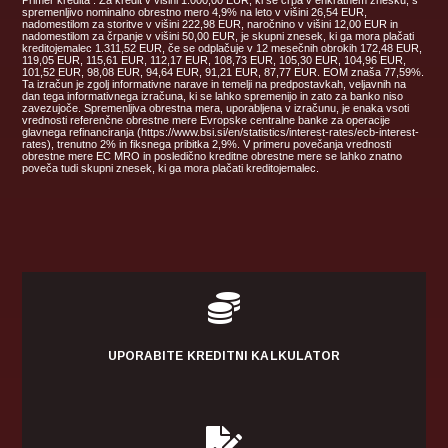
spremenljivo nominalno obrestno mero 4,9% na leto v višini 26,54 EUR,
nadomestilom za storitve v višini 222,98 EUR, naročnino v višini 12,00 EUR in
nadomestilom za črpanje v višini 50,00 EUR, je skupni znesek, ki ga mora plačati
kreditojemalec 1.311,52 EUR, če se odplačuje v 12 mesečnih obrokih 172,48 EUR,
119,05 EUR, 115,61 EUR, 112,17 EUR, 108,73 EUR, 105,30 EUR, 104,96 EUR,
101,52 EUR, 98,08 EUR, 94,64 EUR, 91,21 EUR, 87,77 EUR. EOM znaša 77,59%.
Ta izračun je zgolj informativne narave in temelji na predpostavkah, veljavnih na
dan tega informativnega izračuna, ki se lahko spremenijo in zato za banko niso
zavezujoče. Spremenljiva obrestna mera, uporabljena v izračunu, je enaka vsoti
vrednosti referenčne obrestne mere Evropske centralne banke za operacije
glavnega refinanciranja (https://www.bsi.si/en/statistics/interest-rates/ecb-interest-
rates), trenutno 2% in fiksnega pribitka 2,9%. V primeru povečanja vrednosti
obrestne mere EC MRO in posledično kreditne obrestne mere se lahko znatno
poveča tudi skupni znesek, ki ga mora plačati kreditojemalec.

UPORABITE KREDITNI KALKULATOR
