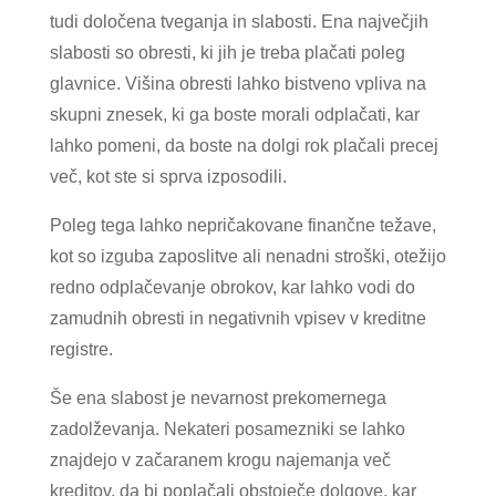
tudi določena tveganja in slabosti. Ena največjih
slabosti so obresti, ki jih je treba plačati poleg
glavnice. Višina obresti lahko bistveno vpliva na
skupni znesek, ki ga boste morali odplačati, kar
lahko pomeni, da boste na dolgi rok plačali precej
več, kot ste si sprva izposodili.
Poleg tega lahko nepričakovane finančne težave,
kot so izguba zaposlitve ali nenadni stroški, otežijo
redno odplačevanje obrokov, kar lahko vodi do
zamudnih obresti in negativnih vpisev v kreditne
registre.
Še ena slabost je nevarnost prekomernega
zadolževanja. Nekateri posamezniki se lahko
znajdejo v začaranem krogu najemanja več
kreditov, da bi poplačali obstoječe dolgove, kar