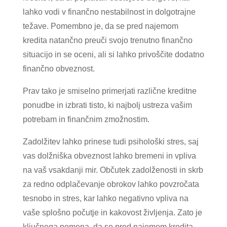
lahko vodi v finančno nestabilnost in dolgotrajne
težave. Pomembno je, da se pred najemom
kredita natančno preuči svojo trenutno finančno
situacijo in se oceni, ali si lahko privoščite dodatno
finančno obveznost.
Prav tako je smiselno primerjati različne kreditne
ponudbe in izbrati tisto, ki najbolj ustreza vašim
potrebam in finančnim zmožnostim.
Zadolžitev lahko prinese tudi psihološki stres, saj
vas dolžniška obveznost lahko bremeni in vpliva
na vaš vsakdanji mir. Občutek zadolženosti in skrb
za redno odplačevanje obrokov lahko povzročata
tesnobo in stres, kar lahko negativno vpliva na
vaše splošno počutje in kakovost življenja. Zato je
ključnega pomena, da se pred najemom kredita