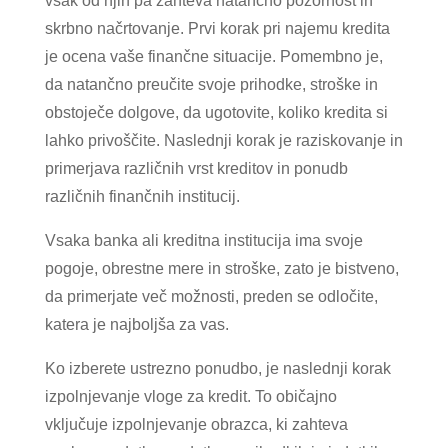
vsak od njih pa zahteva natančno pozornost in
skrbno načrtovanje. Prvi korak pri najemu kredita
je ocena vaše finančne situacije. Pomembno je,
da natančno preučite svoje prihodke, stroške in
obstoječe dolgove, da ugotovite, koliko kredita si
lahko privoščite. Naslednji korak je raziskovanje in
primerjava različnih vrst kreditov in ponudb
različnih finančnih institucij.
Vsaka banka ali kreditna institucija ima svoje
pogoje, obrestne mere in stroške, zato je bistveno,
da primerjate več možnosti, preden se odločite,
katera je najboljša za vas.
Ko izberete ustrezno ponudbo, je naslednji korak
izpolnjevanje vloge za kredit. To običajno
vključuje izpolnjevanje obrazca, ki zahteva