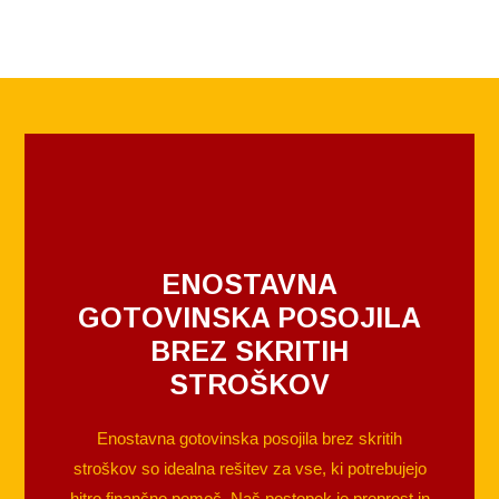
ENOSTAVNA
GOTOVINSKA POSOJILA
BREZ SKRITIH
STROŠKOV
Enostavna gotovinska posojila brez skritih
stroškov so idealna rešitev za vse, ki potrebujejo
hitro finančno pomoč. Naš postopek je preprost in