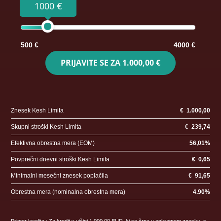
1000 €
500 €
4000 €
PRIJAVITE SE ZA
1.000,00 €
Znesek Kesh Limita
€
1.000,00
Skupni stroški Kesh Limita
€
239,74
Efektivna obrestna mera (EOM)
56,01
%
Povprečni dnevni stroški Kesh Limita
€
0,65
Minimalni mesečni znesek poplačila
€
91,65
Obrestna mera (nominalna obrestna mera)
4.90
%
Primer kredita : Za kredit v višini 1.000,00 EUR, ki se črpa v enkratnem znesku, s