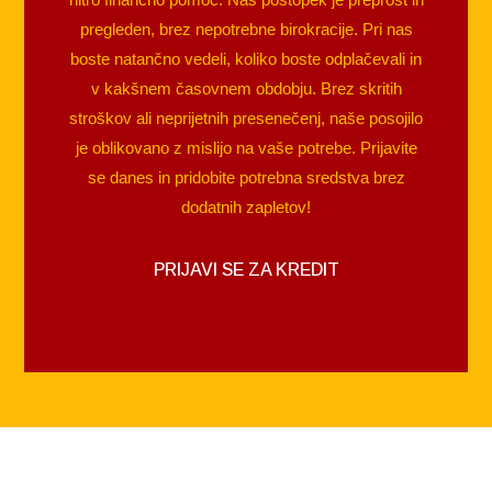
pregleden, brez nepotrebne birokracije. Pri nas
boste natančno vedeli, koliko boste odplačevali in
v kakšnem časovnem obdobju. Brez skritih
stroškov ali neprijetnih presenečenj, naše posojilo
je oblikovano z mislijo na vaše potrebe. Prijavite
se danes in pridobite potrebna sredstva brez
dodatnih zapletov!
PRIJAVI SE ZA KREDIT