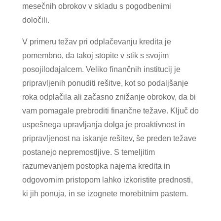
mesečnih obrokov v skladu s pogodbenimi
določili.
V primeru težav pri odplačevanju kredita je
pomembno, da takoj stopite v stik s svojim
posojilodajalcem. Veliko finančnih institucij je
pripravljenih ponuditi rešitve, kot so podaljšanje
roka odplačila ali začasno znižanje obrokov, da bi
vam pomagale prebroditi finančne težave. Ključ do
uspešnega upravljanja dolga je proaktivnost in
pripravljenost na iskanje rešitev, še preden težave
postanejo nepremostljive. S temeljitim
razumevanjem postopka najema kredita in
odgovornim pristopom lahko izkoristite prednosti,
ki jih ponuja, in se izognete morebitnim pastem.