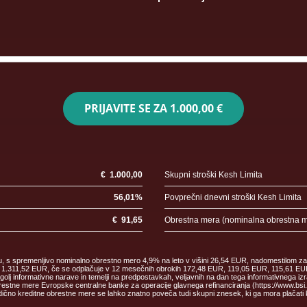
PRIJAVITE SE ZA
1.000,00 €
€
1.000,00
Skupni stroški Kesh Limita
56,01
%
Povprečni dnevni stroški Kesh Limita
€
91,65
Obrestna mera (nominalna obrestna 
ku, s spremenljivo nominalno obrestno mero 4,9% na leto v višini 26,54 EUR, nadomestilom za
malec 1.311,52 EUR, če se odplačuje v 12 mesečnih obrokih 172,48 EUR, 119,05 EUR, 115,61
informativne narave in temelji na predpostavkah, veljavnih na dan tega informativnega izr
estne mere Evropske centralne banke za operacije glavnega refinanciranja (https://www.bsi.si/
čno kreditne obrestne mere se lahko znatno poveča tudi skupni znesek, ki ga mora plačati 