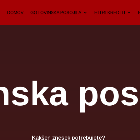
DOMOV
GOTOVINSKA POSOJILA
HITRI KREDITI
nska poso
Kakšen znesek potrebujete?