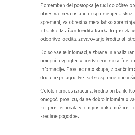
Pomemben del postopka je tudi določitev obre
obrestna mera ostane nespremenjena skozi
spremenljiva obrestna mera lahko spreminj
z banko.
Izračun kredita banka koper
vklju
odobritve kredita, zavarovanje kredita ali st
Ko so vse te informacije zbrane in analizira
omogoča vpogled v predvidene mesečne obro
informacije. Prosilec nato skupaj z bančnim 
dodatne prilagoditve, kot so spremembe višin
Celoten proces izračuna kredita pri banki Ko
omogoči prosilcu, da se dobro informira o vs
kot prosilec imata v tem postopku možnost, da
kreditne pogodbe.