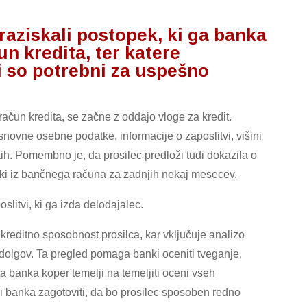
aziskali postopek, ki ga banka
n kredita, ter katere
i so potrebni za uspešno
ačun kredita, se začne z oddajo vloge za kredit.
snovne osebne podatke, informacije o zaposlitvi, višini
ih. Pomembno je, da prosilec predloži tudi dokazila o
zpiski iz bančnega računa za zadnjih nekaj mesecev.
slitvi, ki ga izda delodajalec.
kreditno sposobnost prosilca, kar vključuje analizo
 dolgov. Ta pregled pomaga banki oceniti tveganje,
ta banka koper temelji na temeljiti oceni vseh
i banka zagotoviti, da bo prosilec sposoben redno