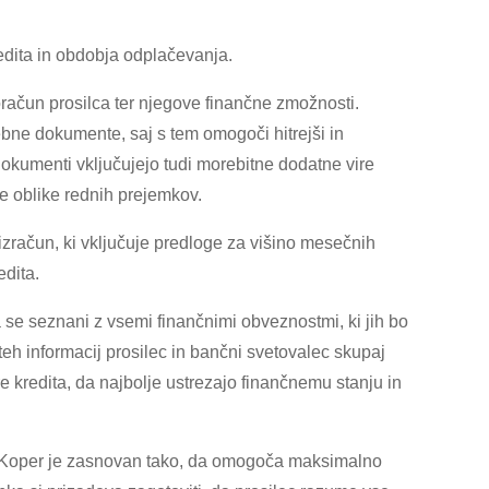
redita in obdobja odplačevanja.
račun prosilca ter njegove finančne zmožnosti.
bne dokumente, saj s tem omogoči hitrejši in
 dokumenti vključujejo tudi morebitne dodatne vire
ge oblike rednih prejemkov.
 izračun, ki vključuje predloge za višino mesečnih
edita.
 se seznani z vsemi finančnimi obveznostmi, ki jih bo
teh informacij prosilec in bančni svetovalec skupaj
e kredita, da najbolje ustrezajo finančnemu stanju in
i Koper je zasnovan tako, da omogoča maksimalno