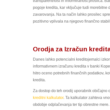
transparentnost in informiranost prosilca. B
pogoje kredita, kar vključuje tudi morebitne d
zavarovanja. Na ta način lahko prosilec spre
pozitivno vplivala na njegovo finančno stabil
Orodja za Izračun kredit
Danes lahko potencialni kreditojemalci izkori
informativnem izračunu kredita v banki Kop
hitro oceno potrebnih finančnih podatkov, ko
kredita.
Za dostop do teh orodij uporabnik običajno o
kreditni kalkulator
. Ta kalkulator zahteva vn
obdobje odplačevanja ter tip obrestne mere.