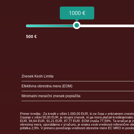
1000 €
500 €
Znesek Kesh Limita
Efektivna obrestna mera (EOM)
Minimalni mesečni znesek poplačila
Primer kredita : Za kredit v višini 1.000,00 EUR, ki se črpa v enkratnem znes
črpanje v višini 50,00 EUR, je skupni znesek, ki ga mora plačati kreditoje
EUR, 94,64 EUR, 91,21 EUR, 87,77 EUR. EOM znaša 77,59%. Ta izračun je zgolj 
obrestna mera, uporabljena v izračunu, je enaka vsoti vrednosti referenčne obr
pribitka 2,9%. V primeru povečanja vrednosti obrestne mere EC MRO in posledi