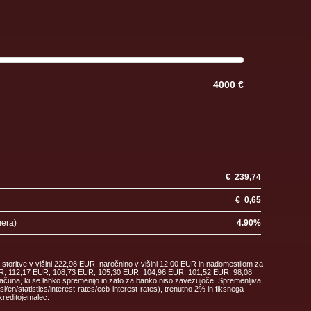
4000 €
€
239,74
€
0,65
mera)
4.90
%
 storitve v višini 222,98 EUR, naročnino v višini 12,00 EUR in nadomestilom za
 EUR, 112,17 EUR, 108,73 EUR, 105,30 EUR, 104,96 EUR, 101,52 EUR, 98,08
ačuna, ki se lahko spremenijo in zato za banko niso zavezujoče. Spremenljiva
en/statistics/interest-rates/ecb-interest-rates), trenutno 2% in fiksnega
kreditojemalec.