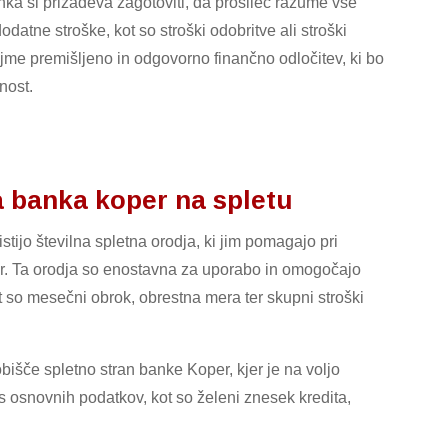
anka si prizadeva zagotoviti, da prosilec razume vse
odatne stroške, kot so stroški odobritve ali stroški
jme premišljeno in odgovorno finančno odločitev, ki bo
nost.
a banka koper na spletu
stijo številna spletna orodja, ki jim pomagajo pri
er. Ta orodja so enostavna za uporabo in omogočajo
t so mesečni obrok, obrestna mera ter skupni stroški
bišče spletno stran banke Koper, kjer je na voljo
os osnovnih podatkov, kot so želeni znesek kredita,