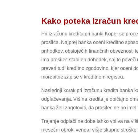
Kako poteka Izračun kre
Pri izračunu kredita pri banki Koper se pr
prosilca. Najprej banka oceni kreditno spo
prihodkov, obstoječih finančnih obveznosti 
ima prosilec stabilen dohodek, saj to poveču
preveri tudi kreditno zgodovino, kjer oceni 
morebitne zapise v kreditnem registru.
Naslednji korak pri izračunu kredita banka ko
odplačevanja. Višina kredita je običajno om
banka želi zagotoviti, da prosilec ne bo ime
Trajanje odplačilne dobe lahko vpliva na vi
mesečni obrok, vendar višje skupne stroške z