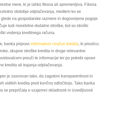
stne mere, ki je lahko fiksna ali spremenljiva. Fiksna
 celotno obdobje odplačevanja, medtem ko se
a glede na gospodarske razmere in dogovorjene pogoje
čuje tudi morebitne dodatne stroške, kot so stroški
roški vodenja kreditnega računa.
ne, banka pripravi
informativni izračun kredita
, ki prosilcu
ke, skupne stroške kredita in druge relevantne
svetovalcem preuči te informacije ter po potrebi opravi
e kredita ali trajanja odplačevanja.
per je zasnovan tako, da zagotovi transparentnost in
eh vidikih kredita pred končno odločitvijo. Tako banka
 se prepričata o vzajemni skladnosti in izvedljivosti