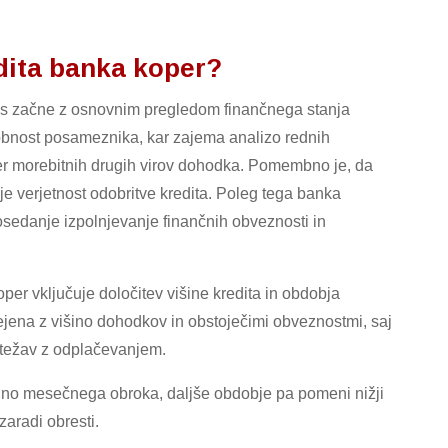
dita banka koper?
oces začne z osnovnim pregledom finančnega stanja
sobnost posameznika, kar zajema analizo rednih
ter morebitnih drugih virov dohodka. Pomembno je, da
je verjetnost odobritve kredita. Poleg tega banka
dosedanje izpolnjevanje finančnih obveznosti in
per vključuje določitev višine kredita in obdobja
ejena z višino dohodkov in obstoječimi obveznostmi, saj
l težav z odplačevanjem.
šino mesečnega obroka, daljše obdobje pa pomeni nižji
aradi obresti.