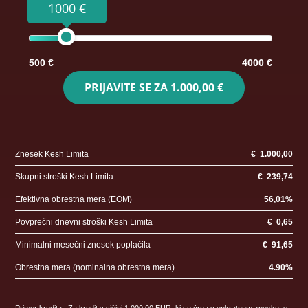
1000 €
500 €
4000 €
PRIJAVITE SE ZA
1.000,00 €
Znesek Kesh Limita
€
1.000,00
Skupni stroški Kesh Limita
€
239,74
Efektivna obrestna mera (EOM)
56,01
%
Povprečni dnevni stroški Kesh Limita
€
0,65
Minimalni mesečni znesek poplačila
€
91,65
Obrestna mera (nominalna obrestna mera)
4.90
%
Primer kredita : Za kredit v višini 1.000,00 EUR, ki se črpa v enkratnem znesku, s