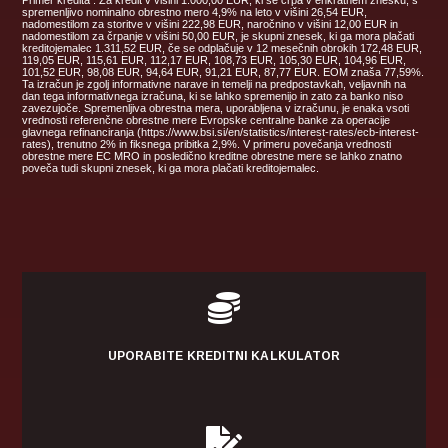
spremenljivo nominalno obrestno mero 4,9% na leto v višini 26,54 EUR,
nadomestilom za storitve v višini 222,98 EUR, naročnino v višini 12,00 EUR in
nadomestilom za črpanje v višini 50,00 EUR, je skupni znesek, ki ga mora plačati
kreditojemalec 1.311,52 EUR, če se odplačuje v 12 mesečnih obrokih 172,48 EUR,
119,05 EUR, 115,61 EUR, 112,17 EUR, 108,73 EUR, 105,30 EUR, 104,96 EUR,
101,52 EUR, 98,08 EUR, 94,64 EUR, 91,21 EUR, 87,77 EUR. EOM znaša 77,59%.
Ta izračun je zgolj informativne narave in temelji na predpostavkah, veljavnih na
dan tega informativnega izračuna, ki se lahko spremenijo in zato za banko niso
zavezujoče. Spremenljiva obrestna mera, uporabljena v izračunu, je enaka vsoti
vrednosti referenčne obrestne mere Evropske centralne banke za operacije
glavnega refinanciranja (https://www.bsi.si/en/statistics/interest-rates/ecb-interest-
rates), trenutno 2% in fiksnega pribitka 2,9%. V primeru povečanja vrednosti
obrestne mere EC MRO in posledično kreditne obrestne mere se lahko znatno
poveča tudi skupni znesek, ki ga mora plačati kreditojemalec.

UPORABITE KREDITNI KALKULATOR
