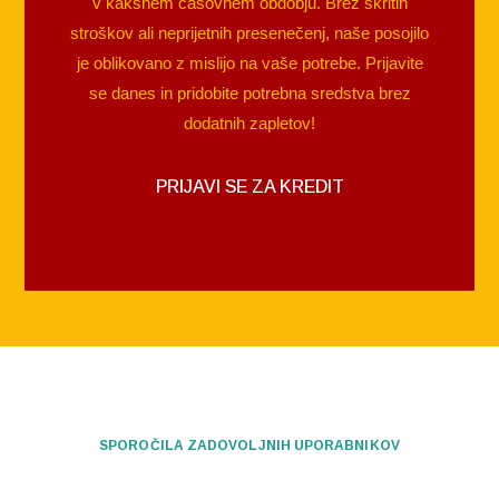
v kakšnem časovnem obdobju. Brez skritih
stroškov ali neprijetnih presenečenj, naše posojilo
je oblikovano z mislijo na vaše potrebe. Prijavite
se danes in pridobite potrebna sredstva brez
dodatnih zapletov!
PRIJAVI SE ZA KREDIT
SPOROČILA ZADOVOLJNIH UPORABNIKOV