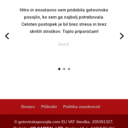
Hitro in enostavno sem pridobila gotovinsko
posojilo, ko sem ga najbolj potrebovala.
Celoten postopek je bil brez stresa in brez
skritih stroškov. Toplo priporočam!
Ana K.
Domov
Piškotki
Politika zasebnosti
© gotovinskaposojila.com EU VAT številka: 205391327,