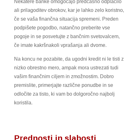
Nekatere banke omogočajo predčasno odplačilo
ali prilagoditev obrokov, kar je lahko zelo koristno,
če se vaša finančna situacija spremeni. Preden
podpišete pogodbo, natančno preberite vse
pogoje in se posvetujte z bančnim svetovalcem,
če imate kakršnakoli vprašanja ali dvome.
Na koncu ne pozabite, da ugodni kredit ni le tisti z
nizko obrestno mero, ampak mora ustrezati tudi
vašim finančnim ciljem in zmožnostim. Dobro
premislite, primerjajte različne ponudbe in se
odločite za tisto, ki vam bo dolgoročno najbolj
koristila.
Prednosti in slabosti