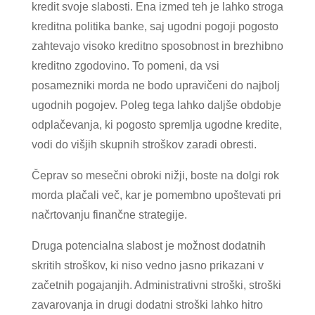
kredit svoje slabosti. Ena izmed teh je lahko stroga
kreditna politika banke, saj ugodni pogoji pogosto
zahtevajo visoko kreditno sposobnost in brezhibno
kreditno zgodovino. To pomeni, da vsi
posamezniki morda ne bodo upravičeni do najbolj
ugodnih pogojev. Poleg tega lahko daljše obdobje
odplačevanja, ki pogosto spremlja ugodne kredite,
vodi do višjih skupnih stroškov zaradi obresti.
Čeprav so mesečni obroki nižji, boste na dolgi rok
morda plačali več, kar je pomembno upoštevati pri
načrtovanju finančne strategije.
Druga potencialna slabost je možnost dodatnih
skritih stroškov, ki niso vedno jasno prikazani v
začetnih pogajanjih. Administrativni stroški, stroški
zavarovanja in drugi dodatni stroški lahko hitro