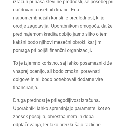
izračun prinaša številne prednosti, še posebej pri
načrtovanju osebnih financ. Ena
najpomembnejših koristi je preglednost, ki jo
orodje zagotavlja. Uporabnikom omogoča, da že
pred najemom kredita dobijo jasno sliko o tem,
kakšni bodo njihovi mesečni obroki, kar jim
pomaga pri boljši finančni organizaciji.
To je izjemno koristno, saj lahko posamezniki že
vnaprej ocenijo, ali bodo zmožni poravnati
dolgove in ali bodo potrebovali dodatne vire
financiranja.
Druga prednost je prilagodljivost izračuna.
Uporabniki lahko spreminjajo parametre, kot so
znesek posojila, obrestna mera in doba
odplačevanja, ter tako preizkušajo različne