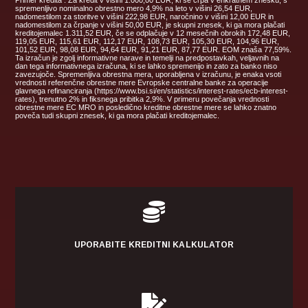
spremenljivo nominalno obrestno mero 4,9% na leto v višini 26,54 EUR,
nadomestilom za storitve v višini 222,98 EUR, naročnino v višini 12,00 EUR in
nadomestilom za črpanje v višini 50,00 EUR, je skupni znesek, ki ga mora plačati
kreditojemalec 1.311,52 EUR, če se odplačuje v 12 mesečnih obrokih 172,48 EUR,
119,05 EUR, 115,61 EUR, 112,17 EUR, 108,73 EUR, 105,30 EUR, 104,96 EUR,
101,52 EUR, 98,08 EUR, 94,64 EUR, 91,21 EUR, 87,77 EUR. EOM znaša 77,59%.
Ta izračun je zgolj informativne narave in temelji na predpostavkah, veljavnih na
dan tega informativnega izračuna, ki se lahko spremenijo in zato za banko niso
zavezujoče. Spremenljiva obrestna mera, uporabljena v izračunu, je enaka vsoti
vrednosti referenčne obrestne mere Evropske centralne banke za operacije
glavnega refinanciranja (https://www.bsi.si/en/statistics/interest-rates/ecb-interest-
rates), trenutno 2% in fiksnega pribitka 2,9%. V primeru povečanja vrednosti
obrestne mere EC MRO in posledično kreditne obrestne mere se lahko znatno
poveča tudi skupni znesek, ki ga mora plačati kreditojemalec.

UPORABITE KREDITNI KALKULATOR
