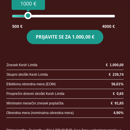
1000 €
500 €
4000 €
PRIJAVITE SE ZA
1.000,00 €
Znesek Kesh Limita
€
1.000,00
Skupni stroški Kesh Limita
€
239,74
Efektivna obrestna mera (EOM)
56,01
%
Povprečni dnevni stroški Kesh Limita
€
0,65
Minimalni mesečni znesek poplačila
€
91,65
Obrestna mera (nominalna obrestna mera)
4.90
%
Primer kredita : Za kredit v višini 1.000,00 EUR, ki se črpa v enkratnem znesku, s