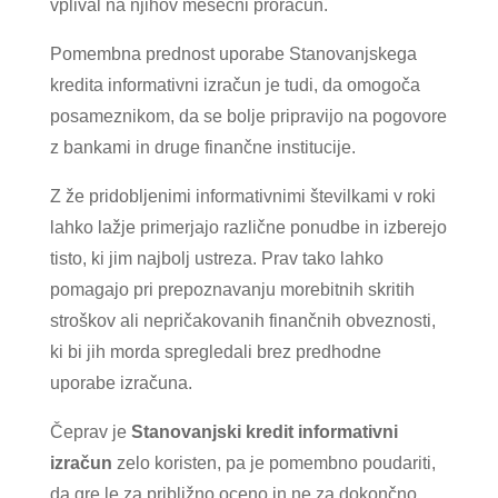
vplival na njihov mesečni proračun.
Pomembna prednost uporabe Stanovanjskega
kredita informativni izračun je tudi, da omogoča
posameznikom, da se bolje pripravijo na pogovore
z bankami in druge finančne institucije.
Z že pridobljenimi informativnimi številkami v roki
lahko lažje primerjajo različne ponudbe in izberejo
tisto, ki jim najbolj ustreza. Prav tako lahko
pomagajo pri prepoznavanju morebitnih skritih
stroškov ali nepričakovanih finančnih obveznosti,
ki bi jih morda spregledali brez predhodne
uporabe izračuna.
Čeprav je
Stanovanjski kredit informativni
izračun
zelo koristen, pa je pomembno poudariti,
da gre le za približno oceno in ne za dokončno