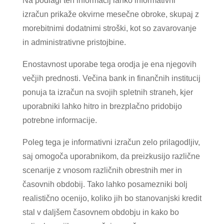
Na podlagi teh informacij lahko informativni
izračun prikaže okvirne mesečne obroke, skupaj z
morebitnimi dodatnimi stroški, kot so zavarovanje
in administrativne pristojbine.
Enostavnost uporabe tega orodja je ena njegovih
večjih prednosti. Večina bank in finančnih institucij
ponuja ta izračun na svojih spletnih straneh, kjer
uporabniki lahko hitro in brezplačno pridobijo
potrebne informacije.
Poleg tega je informativni izračun zelo prilagodljiv,
saj omogoča uporabnikom, da preizkusijo različne
scenarije z vnosom različnih obrestnih mer in
časovnih obdobij. Tako lahko posamezniki bolj
realistično ocenijo, koliko jih bo stanovanjski kredit
stal v daljšem časovnem obdobju in kako bo