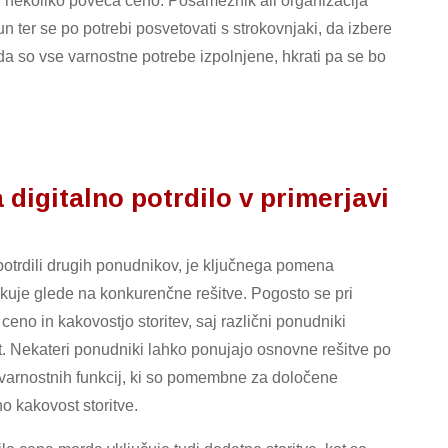
di nekoliko poveča ceno. Posameznik ali organizacija
n ter se po potrebi posvetovati s strokovnjaki, da izbere
 da so vse varnostne potrebe izpolnjene, hkrati pa se bo
 digitalno potrdilo v primerjavi
potrdili drugih ponudnikov, je ključnega pomena
zlikuje glede na konkurenčne rešitve. Pogosto se pri
no in kakovostjo storitev, saj različni ponudniki
t. Nekateri ponudniki lahko ponujajo osnovne rešitve po
 varnostnih funkcij, ki so pomembne za določene
o kakovost storitve.