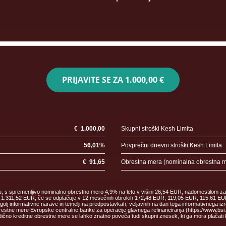
PRIJAVITE SE ZA
1.000,00 €
€
1.000,00
Skupni stroški Kesh Limita
56,01
%
Povprečni dnevni stroški Kesh Limita
€
91,65
Obrestna mera (nominalna obrestna 
ku, s spremenljivo nominalno obrestno mero 4,9% na leto v višini 26,54 EUR, nadomestilom za
malec 1.311,52 EUR, če se odplačuje v 12 mesečnih obrokih 172,48 EUR, 119,05 EUR, 115,61
informativne narave in temelji na predpostavkah, veljavnih na dan tega informativnega izr
estne mere Evropske centralne banke za operacije glavnega refinanciranja (https://www.bsi.si/
čno kreditne obrestne mere se lahko znatno poveča tudi skupni znesek, ki ga mora plačati 