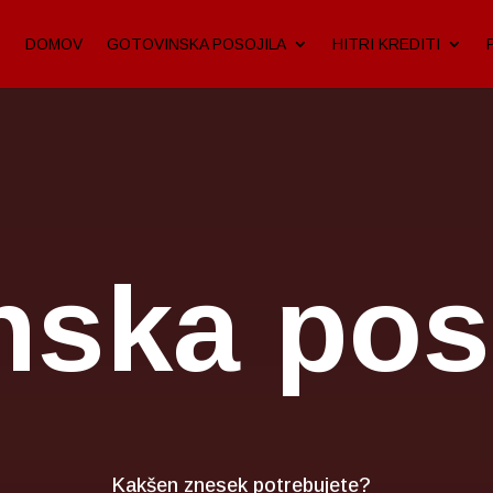
DOMOV
GOTOVINSKA POSOJILA
HITRI KREDITI
nska poso
Kakšen znesek potrebujete?