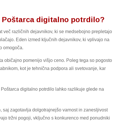
 Poštarca digitalno potrdilo?
at več različnih dejavnikov, ki se medsebojno prepletajo
plačajo. Eden izmed ključnih dejavnikov, ki vplivajo na
dilo omogoča.
ita običajno pomenijo višjo ceno. Poleg tega so pogosto
abnikom, kot je tehnična podpora ali svetovanje, kar
oštarca digitalno potrdilo lahko razlikuje glede na
 saj zagotavlja dolgotrajnejšo varnost in zanesljivost
vajo tržni pogoji, vključno s konkurenco med ponudniki