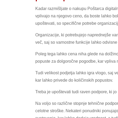
Kadar razmišljate o nakupu Poštarca digital
vplivajo na njegovo ceno, da boste lahko bolje
upoštevati, so specifične potrebe organizaci
Organizacije, ki potrebujejo naprednejše va
več, saj so varnostne funkcije lahko odvisne
Poleg tega lahko cena niha glede na dolžin
popuste za dolgoročne pogodbe, kar vpliva n
Tudi velikost podjetja lahko igra vlogo, saj v
kar lahko privede do količinskih popustov.
Treba je upoštevati tudi raven podpore, ki j
Na voljo so različne stopnje tehnične podpo
celotne stroške. Nekateri ponudniki ponujajo 