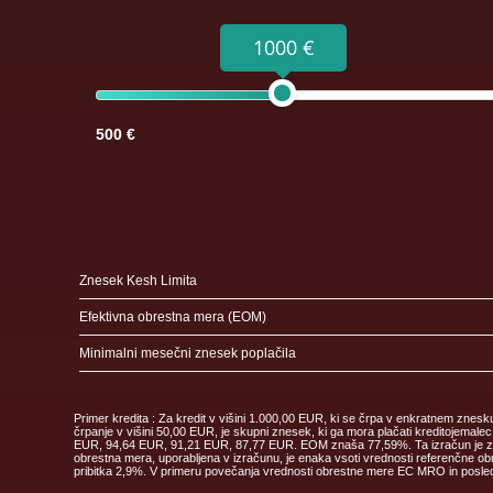
1000 €
500 €
Znesek Kesh Limita
Efektivna obrestna mera (EOM)
Minimalni mesečni znesek poplačila
Primer kredita : Za kredit v višini 1.000,00 EUR, ki se črpa v enkratnem znes
črpanje v višini 50,00 EUR, je skupni znesek, ki ga mora plačati kreditoje
EUR, 94,64 EUR, 91,21 EUR, 87,77 EUR. EOM znaša 77,59%. Ta izračun je zgolj 
obrestna mera, uporabljena v izračunu, je enaka vsoti vrednosti referenčne obr
pribitka 2,9%. V primeru povečanja vrednosti obrestne mere EC MRO in posledi