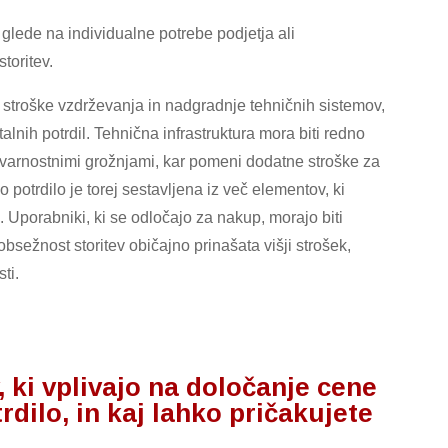
 glede na individualne potrebe podjetja ali
toritev.
i stroške vzdrževanja in nadgradnje tehničnih sistemov,
talnih potrdil. Tehnična infrastruktura mora biti redno
 varnostnimi grožnjami, kar pomeni dodatne stroške za
 potrdilo je torej sestavljena iz več elementov, ki
. Uporabniki, ki se odločajo za nakup, morajo biti
bsežnost storitev običajno prinašata višji strošek,
ti.
ki vplivajo na določanje cene
rdilo, in kaj lahko pričakujete