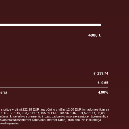
4000 €
€
239,74
€
0,65
mera)
4.90
%
 storitve v višini 222,98 EUR, naročnino v višini 12,00 EUR in nadomestilom za
 EUR, 112,17 EUR, 108,73 EUR, 105,30 EUR, 104,96 EUR, 101,52 EUR, 98,08
ačuna, ki se lahko spremenijo in zato za banko niso zavezujoče. Spremenljiva
en/statistics/interest-rates/ecb-interest-rates), trenutno 2% in fiksnega
kreditojemalec.