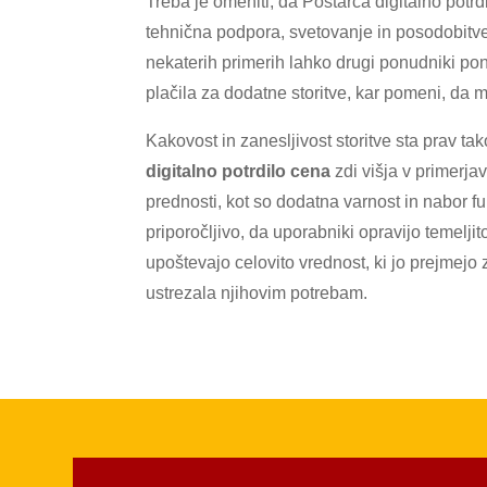
Treba je omeniti, da Poštarca digitalno potrd
tehnična podpora, svetovanje in posodobitv
nekaterih primerih lahko drugi ponudniki p
plačila za dodatne storitve, kar pomeni, da m
Kakovost in zanesljivost storitve sta prav 
digitalno potrdilo cena
zdi višja v primerja
prednosti, kot so dodatna varnost in nabor fu
priporočljivo, da uporabniki opravijo temelji
upoštevajo celovito vrednost, ki jo prejmejo z
ustrezala njihovim potrebam.