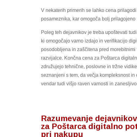
V nekaterih primerih se lahko cena prilagodi
posameznika, kar omogoča bolj prilagojeno s
Poleg teh dejavnikov je treba upoštevati tud
ki omogočajo varno izdajo in verifikacijo digi
posodobljena in zaščitena pred morebitnimi
razvijalce. Končna cena za Poštarca digitalno
združujejo tehnične, poslovne in tržne vidike
seznanjeni s tem, da večja kompleksnost in o
vendar tudi višjo raven varnosti in zanesljivos
Razumevanje dejavnikov, 
za Poštarca digitalno pot
pri nakupu