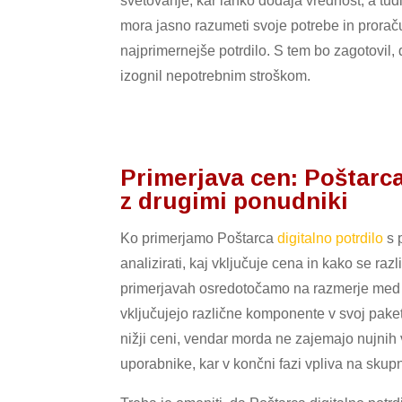
svetovanje, kar lahko dodaja vrednost, a tu
mora jasno razumeti svoje potrebe in proraču
najprimernejše potrdilo. S tem bo zagotovil,
izognil nepotrebnim stroškom.
Primerjava cen: Poštarca
z drugimi ponudniki
Ko primerjamo Poštarca
digitalno potrdilo
s 
analizirati, kaj vključuje cena in kako se ra
primerjavah osredotočamo na razmerje med ce
vključujejo različne komponente v svoj pake
nižji ceni, vendar morda ne zajemajo nujnih
uporabnike, kar v končni fazi vpliva na skupn