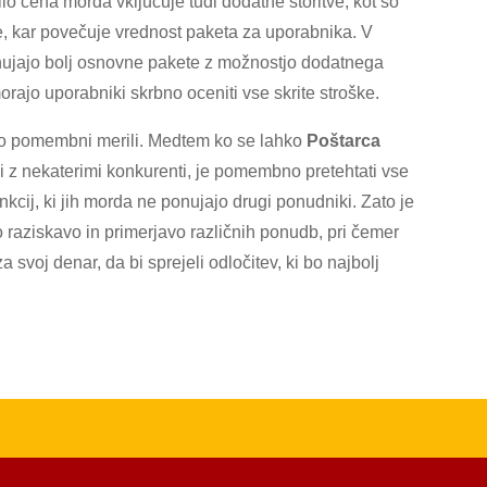
ilo cena morda vključuje tudi dodatne storitve, kot so
e, kar povečuje vrednost paketa za uporabnika. V
onujajo bolj osnovne pakete z možnostjo dodatnega
orajo uporabniki skrbno oceniti vse skrite stroške.
tako pomembni merili. Medtem ko se lahko
Poštarca
vi z nekaterimi konkurenti, je pomembno pretehtati vse
nkcij, ki jih morda ne ponujajo drugi ponudniki. Zato je
to raziskavo in primerjavo različnih ponudb, pri čemer
a svoj denar, da bi sprejeli odločitev, ki bo najbolj