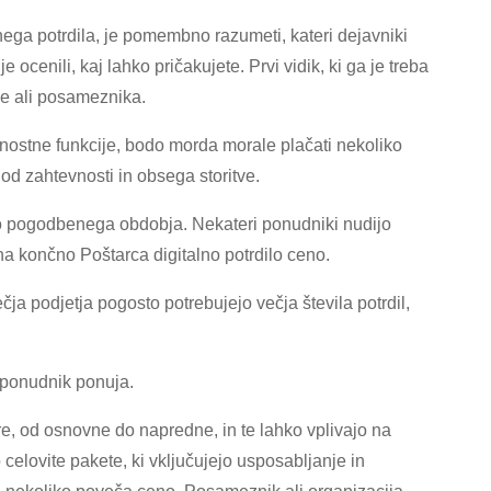
nega potrdila, je pomembno razumeti, kateri dejavniki
 ocenili, kaj lahko pričakujete. Prvi vidik, ki ga je treba
je ali posameznika.
rnostne funkcije, bodo morda morale plačati nekoliko
 od zahtevnosti in obsega storitve.
o pogodbenega obdobja. Nekateri ponudniki nudijo
a končno Poštarca digitalno potrdilo ceno.
ečja podjetja pogosto potrebujejo večja števila potrdil,
o ponudnik ponuja.
re, od osnovne do napredne, in te lahko vplivajo na
celovite pakete, ki vključujejo usposabljanje in