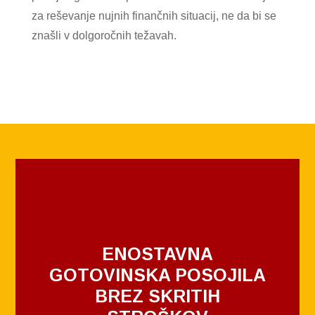
za reševanje nujnih finančnih situacij, ne da bi se
znašli v dolgoročnih težavah.
ENOSTAVNA
GOTOVINSKA POSOJILA
BREZ SKRITIH