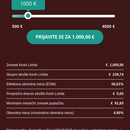
1000 €
500 €
4000 €
PRIJAVITE SE ZA
1.000,00 €
Znesek Kesh Limita
€
1.000,00
Skupni stroški Kesh Limita
€
239,74
Efektivna obrestna mera (EOM)
56,01
%
Povprečni dnevni stroški Kesh Limita
€
0,65
Minimalni mesečni znesek poplačila
€
91,65
Obrestna mera (nominalna obrestna mera)
4.90
%
Primer kredita : Za kredit v višini 1.000,00 EUR, ki se črpa v enkratnem znesku, s