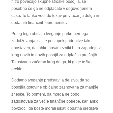
hitro povečajo skupne stroške posojila, še
posebno če ga ne odplačate v dogovorjenem
času. To lahko vodi do težav pri vračanju dolga in
dodatnih finančnih obremenitev.
Poleg tega obstaja tveganje prekomernega
zadolževanja, saj je postopek pridobitve tako
enostaven, da lahko posamezniki hitro zapadejo v
krog novih in novih posojil za odplačilo prejšnjih.
To ustvarja začaran krog dolga, ki ga je težko
prekiniti.
Dodatno tveganje predstavlja dejstvo, da so
posojila gotovine običajno zasnovana za manjše
zneske. To pomeni, da morda ne bodo
zadostovala za večje finančne potrebe, kar lahko
povzroči, da boste morali iskati dodatna sredstva