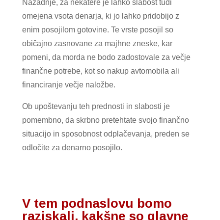
Nazadnje, za nekatere je lahko slabost tudi
omejena vsota denarja, ki jo lahko pridobijo z
enim posojilom gotovine. Te vrste posojil so
običajno zasnovane za majhne zneske, kar
pomeni, da morda ne bodo zadostovale za večje
finančne potrebe, kot so nakup avtomobila ali
financiranje večje naložbe.
Ob upoštevanju teh prednosti in slabosti je
pomembno, da skrbno pretehtate svojo finančno
situacijo in sposobnost odplačevanja, preden se
odločite za denarno posojilo.
V tem podnaslovu bomo
raziskali, kakšne so glavne