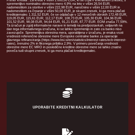
spremenljivo nominalno obrestno mero 4,9% na leto v višini 26,54 EUR,
nadomestilom za storitve v višini 222,98 EUR, naročnino v višini 12,00 EUR in
nadomestilom za črpanje v višini 50,00 EUR, je skupni znesek, ki ga mora plačati
kreditojemalec 1.311,52 EUR, če se odplačuje v 12 mesečnih obrokih 172,48 EUR,
119,05 EUR, 115,61 EUR, 112,17 EUR, 108,73 EUR, 105,30 EUR, 104,96 EUR,
101,52 EUR, 98,08 EUR, 94,64 EUR, 91,21 EUR, 87,77 EUR. EOM znaša 77,59%.
Ta izračun je zgolj informativne narave in temelji na predpostavkah, veljavnih na
dan tega informativnega izračuna, ki se lahko spremenijo in zato za banko niso
zavezujoče. Spremenljiva obrestna mera, uporabljena v izračunu, je enaka vsoti
vrednosti referenčne obrestne mere Evropske centralne banke za operacije
glavnega refinanciranja (https://www.bsi.si/en/statistics/interest-rates/ecb-interest-
rates), trenutno 2% in fiksnega pribitka 2,9%. V primeru povečanja vrednosti
obrestne mere EC MRO in posledično kreditne obrestne mere se lahko znatno
poveča tudi skupni znesek, ki ga mora plačati kreditojemalec.

UPORABITE KREDITNI KALKULATOR
