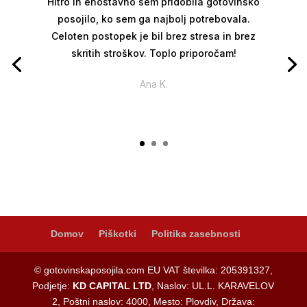
Hitro in enostavno sem pridobila gotovinsko
posojilo, ko sem ga najbolj potrebovala.
Celoten postopek je bil brez stresa in brez
skritih stroškov. Toplo priporočam!
Ana K.
Domov
Piškotki
Politika zasebnosti
© gotovinskaposojila.com EU VAT številka: 205391327,
Podjetje:
KD CAPITAL LTD
, Naslov: UL.L. KARAVELOV
2, Poštni naslov: 4000, Mesto: Plovdiv, Država: