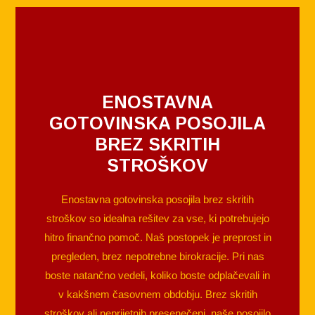
ENOSTAVNA
GOTOVINSKA POSOJILA
BREZ SKRITIH
STROŠKOV
Enostavna gotovinska posojila brez skritih
stroškov so idealna rešitev za vse, ki potrebujejo
hitro finančno pomoč. Naš postopek je preprost in
pregleden, brez nepotrebne birokracije. Pri nas
boste natančno vedeli, koliko boste odplačevali in
v kakšnem časovnem obdobju. Brez skritih
stroškov ali neprijetnih presenečenj, naše posojilo