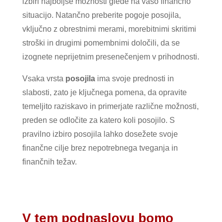
izbiri najboljše možnosti glede na vašo finančno
situacijo. Natančno preberite pogoje posojila,
vključno z obrestnimi merami, morebitnimi skritimi
stroški in drugimi pomembnimi določili, da se
izognete neprijetnim presenečenjem v prihodnosti.
Vsaka vrsta
posojila
ima svoje prednosti in
slabosti, zato je ključnega pomena, da opravite
temeljito raziskavo in primerjate različne možnosti,
preden se odločite za katero koli posojilo. S
pravilno izbiro posojila lahko dosežete svoje
finančne cilje brez nepotrebnega tveganja in
finančnih težav.
V tem podnaslovu bomo