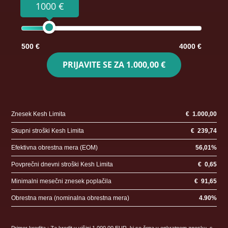
1000 €
500 €
4000 €
PRIJAVITE SE ZA
1.000,00 €
Znesek Kesh Limita
€
1.000,00
Skupni stroški Kesh Limita
€
239,74
Efektivna obrestna mera (EOM)
56,01
%
Povprečni dnevni stroški Kesh Limita
€
0,65
Minimalni mesečni znesek poplačila
€
91,65
Obrestna mera (nominalna obrestna mera)
4.90
%
Primer kredita : Za kredit v višini 1.000,00 EUR, ki se črpa v enkratnem znesku, s