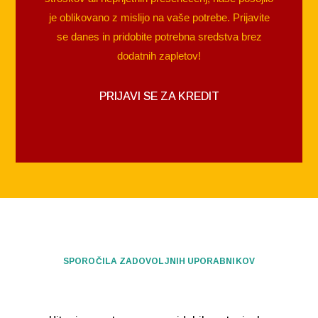
je oblikovano z mislijo na vaše potrebe. Prijavite
se danes in pridobite potrebna sredstva brez
dodatnih zapletov!
PRIJAVI SE ZA KREDIT
SPOROČILA ZADOVOLJNIH UPORABNIKOV