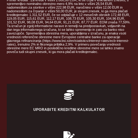
spremenljivo nominalno obrestno mero 4,9% na leto v višini 26,54 EUR,
nadomestilom za storitve v višini 222,98 EUR, naročnino v višini 12,00 EUR in
nadomestilom za črpanje v višini 50,00 EUR, je skupni znesek, ki ga mora plačati
kreditojemalec 1.311,52 EUR, če se odplačuje v 12 mesečnih obrokih 172,48 EUR,
119,05 EUR, 115,61 EUR, 112,17 EUR, 108,73 EUR, 105,30 EUR, 104,96 EUR,
101,52 EUR, 98,08 EUR, 94,64 EUR, 91,21 EUR, 87,77 EUR. EOM znaša 77,59%.
Ta izračun je zgolj informativne narave in temelji na predpostavkah, veljavnih na
dan tega informativnega izračuna, ki se lahko spremenijo in zato za banko niso
zavezujoče. Spremenljiva obrestna mera, uporabljena v izračunu, je enaka vsoti
vrednosti referenčne obrestne mere Evropske centralne banke za operacije
glavnega refinanciranja (https://www.bsi.si/en/statistics/interest-rates/ecb-interest-
rates), trenutno 2% in fiksnega pribitka 2,9%. V primeru povečanja vrednosti
obrestne mere EC MRO in posledično kreditne obrestne mere se lahko znatno
poveča tudi skupni znesek, ki ga mora plačati kreditojemalec.

UPORABITE KREDITNI KALKULATOR
