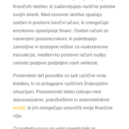
finančnih storitev, ki zadovoljujejo različne potrebe
svojih strank. Med osnovne storitve spadajo
osebni in poslovni bančni računi, ki omogočajo
enostavno upravljanje financ. Osebni računi so
namenjeni posameznikom, ki potrebujejo
zanesljive in dostopne rešitve za vsakodnevne
transakcije, medtem ko poslovni računi nudijo
celovito podporo podjetjem vseh velikosti.
Pomemben del ponudbe so tudi različne vrste
kreditov, ki so prilagojeni različnim življenjskim
situacijam. Posamezniki lahko izbirajo med
stanovanjskimi, potrošniškimi in avtomobilskimi
krediti
, ki jim omogočajo uresničiti svoje finančne
cilje.
Za podjetja pa so na voljo investicijski in