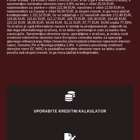
spremenljivo nominalno obrestno mero 4,9% na leto v višini 26,54 EUR,
nadomestilom za storitve v višini 222,98 EUR, naročnino v višini 12,00 EUR in
nadomestilom za črpanje v višini 50,00 EUR, je skupni znesek, ki ga mora plačati
kreditojemalec 1.311,52 EUR, če se odplačuje v 12 mesečnih obrokih 172,48 EUR,
119,05 EUR, 115,61 EUR, 112,17 EUR, 108,73 EUR, 105,30 EUR, 104,96 EUR,
101,52 EUR, 98,08 EUR, 94,64 EUR, 91,21 EUR, 87,77 EUR. EOM znaša 77,59%.
Ta izračun je zgolj informativne narave in temelji na predpostavkah, veljavnih na
dan tega informativnega izračuna, ki se lahko spremenijo in zato za banko niso
zavezujoče. Spremenljiva obrestna mera, uporabljena v izračunu, je enaka vsoti
vrednosti referenčne obrestne mere Evropske centralne banke za operacije
glavnega refinanciranja (https://www.bsi.si/en/statistics/interest-rates/ecb-interest-
rates), trenutno 2% in fiksnega pribitka 2,9%. V primeru povečanja vrednosti
obrestne mere EC MRO in posledično kreditne obrestne mere se lahko znatno
poveča tudi skupni znesek, ki ga mora plačati kreditojemalec.

UPORABITE KREDITNI KALKULATOR
