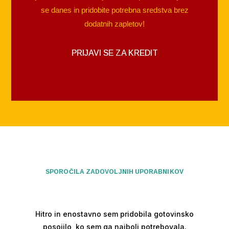
se danes in pridobite potrebna sredstva brez
dodatnih zapletov!
PRIJAVI SE ZA KREDIT
SPOROČILA ZADOVOLJNIH UPORABNIKOV
Hitro in enostavno sem pridobila gotovinsko
posojilo, ko sem ga najbolj potrebovala.