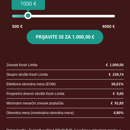
1000 €
500 €
4000 €
PRIJAVITE SE ZA
1.000,00 €
Znesek Kesh Limita
€
1.000,00
Skupni stroški Kesh Limita
€
239,74
Efektivna obrestna mera (EOM)
56,01
%
Povprečni dnevni stroški Kesh Limita
€
0,65
Minimalni mesečni znesek poplačila
€
91,65
Obrestna mera (nominalna obrestna mera)
4.90
%
Primer kredita : Za kredit v višini 1.000,00 EUR, ki se črpa v enkratnem znesku, s