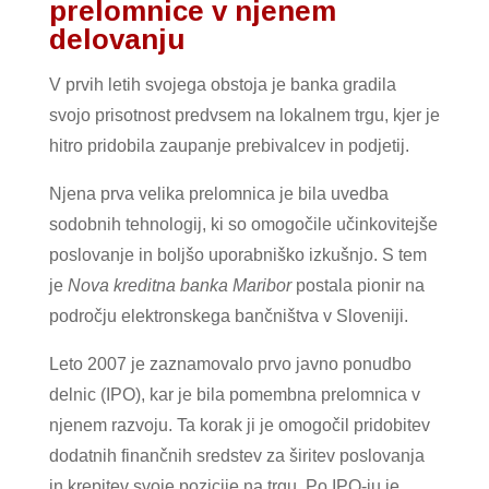
prelomnice v njenem
delovanju
V prvih letih svojega obstoja je banka gradila
svojo prisotnost predvsem na lokalnem trgu, kjer je
hitro pridobila zaupanje prebivalcev in podjetij.
Njena prva velika prelomnica je bila uvedba
sodobnih tehnologij, ki so omogočile učinkovitejše
poslovanje in boljšo uporabniško izkušnjo. S tem
je
Nova kreditna banka Maribor
postala pionir na
področju elektronskega bančništva v Sloveniji.
Leto 2007 je zaznamovalo prvo javno ponudbo
delnic (IPO), kar je bila pomembna prelomnica v
njenem razvoju. Ta korak ji je omogočil pridobitev
dodatnih finančnih sredstev za širitev poslovanja
in krepitev svoje pozicije na trgu. Po IPO-ju je