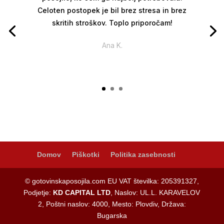
Celoten postopek je bil brez stresa in brez
skritih stroškov. Toplo priporočam!
Ana K.
Domov
Piškotki
Politika zasebnosti
© gotovinskaposojila.com EU VAT številka: 205391327,
Podjetje:
KD CAPITAL LTD
, Naslov: UL.L. KARAVELOV
2, Poštni naslov: 4000, Mesto: Plovdiv, Država:
Bugarska