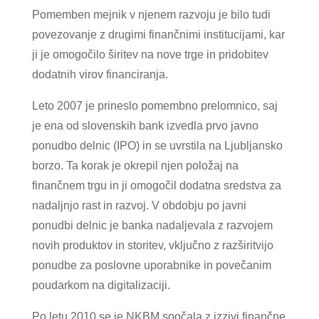
Pomemben mejnik v njenem razvoju je bilo tudi
povezovanje z drugimi finančnimi institucijami, kar
ji je omogočilo širitev na nove trge in pridobitev
dodatnih virov financiranja.
Leto 2007 je prineslo pomembno prelomnico, saj
je ena od slovenskih bank izvedla prvo javno
ponudbo delnic (IPO) in se uvrstila na Ljubljansko
borzo. Ta korak je okrepil njen položaj na
finančnem trgu in ji omogočil dodatna sredstva za
nadaljnjo rast in razvoj. V obdobju po javni
ponudbi delnic je banka nadaljevala z razvojem
novih produktov in storitev, vključno z razširitvijo
ponudbe za poslovne uporabnike in povečanim
poudarkom na digitalizaciji.
Po letu 2010 se je NKBM soočala z izzivi finančne