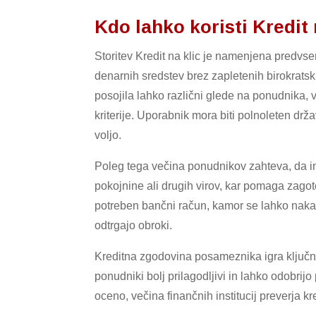
Kdo lahko koristi Kredit
Storitev Kredit na klic je namenjena predvs
denarnih sredstev brez zapletenih birokrats
posojila lahko različni glede na ponudnika, 
kriterije. Uporabnik mora biti polnoleten drža
voljo.
Poleg tega večina ponudnikov zahteva, da im
pokojnine ali drugih virov, kar pomaga zagot
potreben bančni račun, kamor se lahko naka
odtrgajo obroki.
Kreditna zgodovina posameznika igra ključno 
ponudniki bolj prilagodljivi in lahko odobri
oceno, večina finančnih institucij preverja k