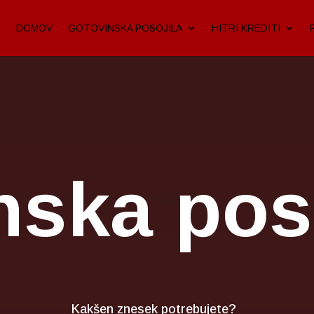
DOMOV
GOTOVINSKA POSOJILA
HITRI KREDITI
nska poso
Kakšen znesek potrebujete?