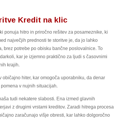
ritve Kredit na klic
, ki ponuja hitro in priročno rešitev za posameznike, ki
 največjih prednosti te storitve je, da jo lahko
ca, brez potrebe po obisku bančne poslovalnice. To
darkoli, kar je izjemno praktično za ljudi s časovnimi
nih krajih.
v običajno hiter, kar omogoča uporabniku, da denar
 pomena v nujnih situacijah.
naša tudi nekatere slabosti. Ena izmed glavnih
erjavi z drugimi vrstami kreditov. Zaradi hitrega procesa
čajno zaračunajo višje obresti, kar lahko dolgoročno