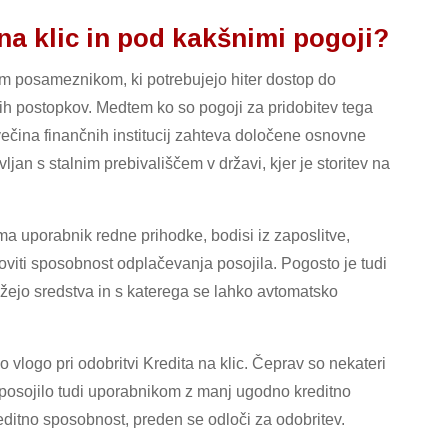
 na klic in pod kakšnimi pogoji?
em posameznikom, ki potrebujejo hiter dostop do
kih postopkov. Medtem ko so pogoji za pridobitev tega
večina finančnih institucij zahteva določene osnovne
vljan s stalnim prebivališčem v državi, kjer je storitev na
a uporabnik redne prihodke, bodisi iz zaposlitve,
oviti sposobnost odplačevanja posojila. Pogosto je tudi
žejo sredstva in s katerega se lahko avtomatsko
vlogo pri odobritvi Kredita na klic. Čeprav so nekateri
jo posojilo tudi uporabnikom z manj ugodno kreditno
reditno sposobnost, preden se odloči za odobritev.