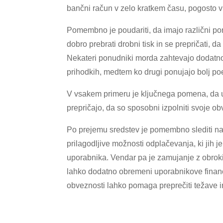
bančni račun v zelo kratkem času, pogosto 
Pomembno je poudariti, da imajo različni po
dobro prebrati drobni tisk in se prepričati
Nekateri ponudniki morda zahtevajo dodatno d
prihodkih, medtem ko drugi ponujajo bolj po
V vsakem primeru je ključnega pomena, da u
prepričajo, da so sposobni izpolniti svoje o
Po prejemu sredstev je pomembno slediti n
prilagodljive možnosti odplačevanja, ki jih 
uporabnika. Vendar pa je zamujanje z obroki
lahko dodatno obremeni uporabnikove finan
obveznosti lahko pomaga preprečiti težave i