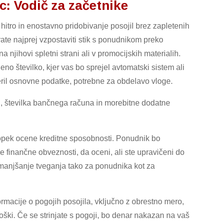
c: Vodič za začetnike
hitro in enostavno pridobivanje posojil brez zapletenih
morate najprej vzpostaviti stik s ponudnikom preko
a njihovi spletni strani ali v promocijskih materialih.
o številko, kjer vas bo sprejel avtomatski sistem ali
everil osnovne podatke, potrebne za obdelavo vloge.
i, številka bančnega računa in morebitne dodatne
stopek ocene kreditne sposobnosti. Ponudnik bo
e finančne obveznosti, da oceni, ali ste upravičeni do
zmanjšanje tveganja tako za ponudnika kot za
ormacije o pogojih posojila, vključno z obrestno mero,
oški. Če se strinjate s pogoji, bo denar nakazan na vaš