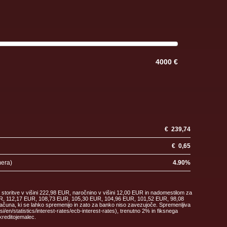
4000 €
€
239,74
€
0,65
mera)
4.90
%
 storitve v višini 222,98 EUR, naročnino v višini 12,00 EUR in nadomestilom za
 EUR, 112,17 EUR, 108,73 EUR, 105,30 EUR, 104,96 EUR, 101,52 EUR, 98,08
ačuna, ki se lahko spremenijo in zato za banko niso zavezujoče. Spremenljiva
en/statistics/interest-rates/ecb-interest-rates), trenutno 2% in fiksnega
kreditojemalec.