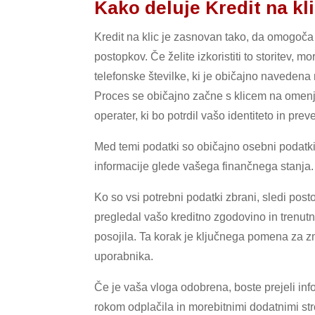
Kako deluje Kredit na kli
Kredit na klic je zasnovan tako, da omogoča 
postopkov. Če želite izkoristiti to storitev, 
telefonske številke, ki je običajno navedena n
Proces se običajno začne s klicem na omenjen
operater, ki bo potrdil vašo identiteto in pr
Med temi podatki so običajno osebni podatk
informacije glede vašega finančnega stanja.
Ko so vsi potrebni podatki zbrani, sledi po
pregledal vašo kreditno zgodovino in trenutn
posojila. Ta korak je ključnega pomena za 
uporabnika.
Če je vaša vloga odobrena, boste prejeli inf
rokom odplačila in morebitnimi dodatnimi str