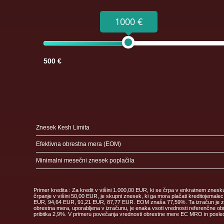
1000 €
500 €
Znesek Kesh Limita
Efektivna obrestna mera (EOM)
Minimalni mesečni znesek poplačila
Primer kredita : Za kredit v višini 1.000,00 EUR, ki se črpa v enkratnem znes
črpanje v višini 50,00 EUR, je skupni znesek, ki ga mora plačati kreditoje
EUR, 94,64 EUR, 91,21 EUR, 87,77 EUR. EOM znaša 77,59%. Ta izračun je zgolj 
obrestna mera, uporabljena v izračunu, je enaka vsoti vrednosti referenčne obr
pribitka 2,9%. V primeru povečanja vrednosti obrestne mere EC MRO in posledi