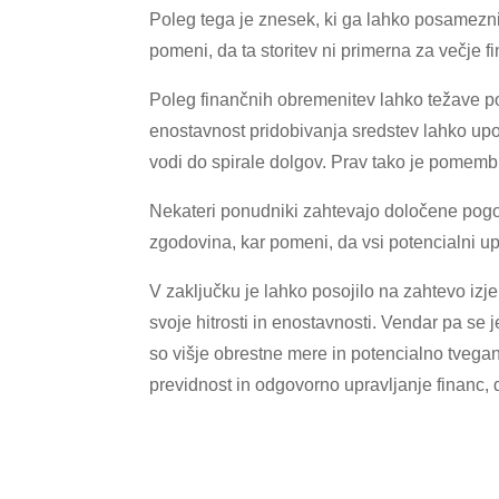
Poleg tega je znesek, ki ga lahko posamezni
pomeni, da ta storitev ni primerna za večje f
Poleg finančnih obremenitev lahko težave po
enostavnost pridobivanja sredstev lahko upo
vodi do spirale dolgov. Prav tako je pomembn
Nekateri ponudniki zahtevajo določene pogoje
zgodovina, kar pomeni, da vsi potencialni upo
V zaključku je lahko posojilo na zahtevo izj
svoje hitrosti in enostavnosti. Vendar pa se 
so višje obrestne mere in potencialno tveg
previdnost in odgovorno upravljanje financ, 