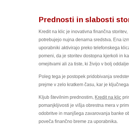
Prednosti in slabosti sto
Kredit na klic je inovativna finančna storitev
potrebujejo nujna denarna sredstva. Ena izmed
uporabniki aktivirajo preko telefonskega kli
pomeni, da je storitev dostopna kjerkoli in ka
omejitvami ali za tiste, ki živijo v bolj oddalje
Poleg tega je postopek pridobivanja sredste
prejme v zelo kratkem času, kar je ključnega
Kljub številnim prednostim,
Kredit na klic
pri
pomanjkljivosti je višja obrestna mera v prim
odobritve in manjšega zavarovanja banke obi
poveča finančno breme za uporabnika.