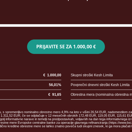
PRIJAVITE SE ZA
1.000,00 €
€
1.000,00
Skupni stroški Kesh Limita
56,01
%
Povprečni dnevni stroški Kesh Limita
€
91,65
Obrestna mera (nominalna obrestna 
ku, s spremenljivo nominalno obrestno mero 4,9% na leto v višini 26,54 EUR, nadomestilom za
malec 1.311,52 EUR, če se odplačuje v 12 mesečnih obrokih 172,48 EUR, 119,05 EUR, 115,61
informativne narave in temelji na predpostavkah, veljavnih na dan tega informativnega izr
estne mere Evropske centralne banke za operacije glavnega refinanciranja (https://www.bsi.si/
čno kreditne obrestne mere se lahko znatno poveča tudi skupni znesek, ki ga mora plačati 