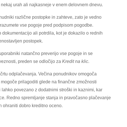
v nekaj urah ali najkasneje v enem delovnem dnevu.
nudniki različne postopke in zahteve, zato je vedno
, da razumete vse pogoje pred podpisom pogodbe.
okumentacijo ali potrdila, kot je dokazilo o rednih
enostavljen postopek.
porabniki natančno preverijo vse pogoje in se
bveznosti, preden se odločijo za
Kredit na klic
.
ačrtu odplačevanja. Večina ponudnikov omogoča
je mogoče prilagoditi glede na finančne zmožnosti
 lahko povezano z dodatnimi stroški in kaznimi, kar
ce. Redno spremljanje stanja in pravočasno plačevanje
n ohraniti dobro kreditno oceno.