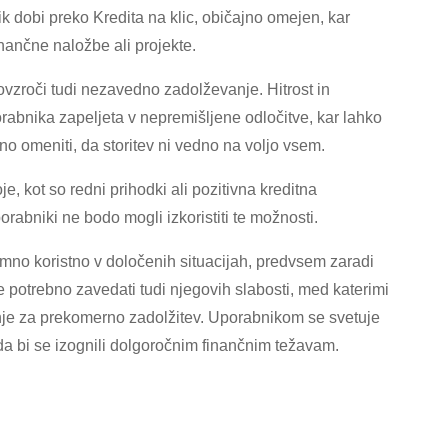
k dobi preko Kredita na klic, običajno omejen, kar
inančne naložbe ali projekte.
vzroči tudi nezavedno zadolževanje. Hitrost in
rabnika zapeljeta v nepremišljene odločitve, kar lahko
o omeniti, da storitev ni vedno na voljo vsem.
, kot so redni prihodki ali pozitivna kreditna
rabniki ne bodo mogli izkoristiti te možnosti.
emno koristno v določenih situacijah, predvsem zaradi
je potrebno zavedati tudi njegovih slabosti, med katerimi
anje za prekomerno zadolžitev. Uporabnikom se svetuje
da bi se izognili dolgoročnim finančnim težavam.