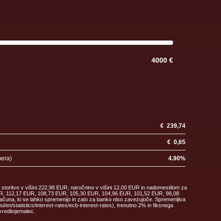
4000 €
€
239,74
€
0,65
mera)
4.90
%
 storitve v višini 222,98 EUR, naročnino v višini 12,00 EUR in nadomestilom za
 EUR, 112,17 EUR, 108,73 EUR, 105,30 EUR, 104,96 EUR, 101,52 EUR, 98,08
ačuna, ki se lahko spremenijo in zato za banko niso zavezujoče. Spremenljiva
en/statistics/interest-rates/ecb-interest-rates), trenutno 2% in fiksnega
kreditojemalec.