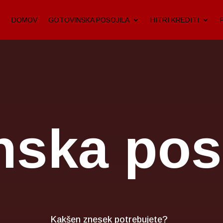
DOMOV
GOTOVINSKA POSOJILA
HITRI KREDITI
nska poso
Kakšen znesek potrebujete?