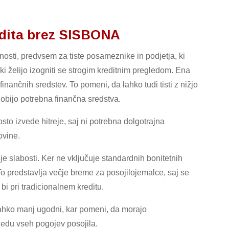
redita brez SISBONA
nosti, predvsem za tiste posameznike in podjetja, ki
ki želijo izogniti se strogim kreditnim pregledom. Ena
inančnih sredstev. To pomeni, da lahko tudi tisti z nižjo
dobijo potrebna finančna sredstva.
sto izvede hitreje, saj ni potrebna dolgotrajna
ovine.
e slabosti. Ker ne vključuje standardnih bonitetnih
o predstavlja večje breme za posojilojemalce, saj se
bi pri tradicionalnem kreditu.
lahko manj ugodni, kar pomeni, da morajo
gledu vseh pogojev posojila.