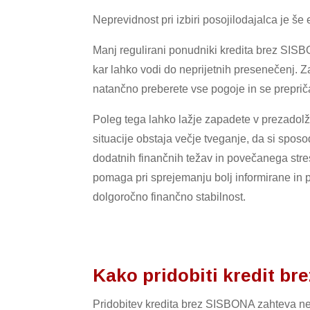
Neprevidnost pri izbiri posojilodajalca je še e
Manj regulirani ponudniki kredita brez SISBO
kar lahko vodi do neprijetnih presenečenj.
natančno preberete vse pogoje in se preprič
Poleg tega lahko lažje zapadete v prezadolž
situacije obstaja večje tveganje, da si sposo
dodatnih finančnih težav in povečanega str
pomaga pri sprejemanju bolj informirane in 
dolgoročno finančno stabilnost.
Kako pridobiti kredit b
Pridobitev kredita brez SISBONA zahteva neko