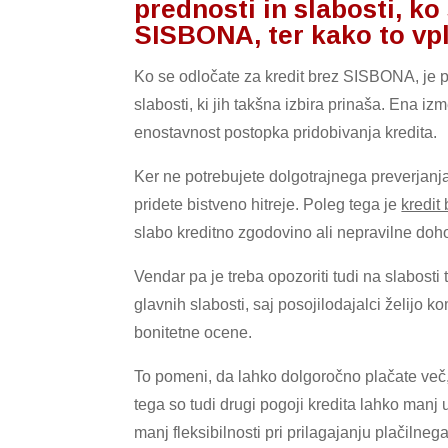
prednosti in slabosti, ko
SISBONA, ter kako to vpl
Ko se odločate za kredit brez SISBONA, je 
slabosti, ki jih takšna izbira prinaša. Ena iz
enostavnost postopka pridobivanja kredita.
Ker ne potrebujete dolgotrajnega preverjanj
pridete bistveno hitreje. Poleg tega je
kredi
slabo kreditno zgodovino ali nepravilne doh
Vendar pa je treba opozoriti tudi na slabost
glavnih slabosti, saj posojilodajalci želijo
bonitetne ocene.
To pomeni, da lahko dolgoročno plačate več,
tega so tudi drugi pogoji kredita lahko manj 
manj fleksibilnosti pri prilagajanju plačilne