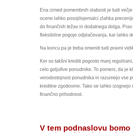
Ena izmed pomembnih slabosti je tudi večje 
ocene lahko posojilojemalci zlahka precenijo
do finančnih težav in dodatnega dolga. Prav t
fleksibilne pogoje odplačevanja, kar lahko 
Na koncu pa je treba omeniti tudi pravni vidi
Ker so takšni krediti pogosto manj regulirani
celo goljufive ponudnike. To pomeni, da je 
verodostojnost ponudnika in razumejo vse po
kreditne zgodovine. Tako se lahko izognejo 
finančno prihodnost.
V tem podnaslovu bomo r