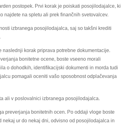
rden postopek. Prvi korak je poiskati posojilodajalce, ki
ko najdete na spletu ali prek finančnih svetovalcev.
sti izbranega posojilodajalca, saj so takšni krediti
.
je naslednji korak priprava potrebne dokumentacije.
verjanja bonitetne ocene, boste vseeno morali
la o dohodkih, identifikacijski dokumenti in morda tudi
dajalcu pomagali oceniti vašo sposobnost odplačevanja
ta ali v poslovalnici izbranega posojilodajalca.
ega preverjanja bonitetnih ocen. Po oddaji vloge boste
od nekaj ur do nekaj dni, odvisno od posojilodajalca in