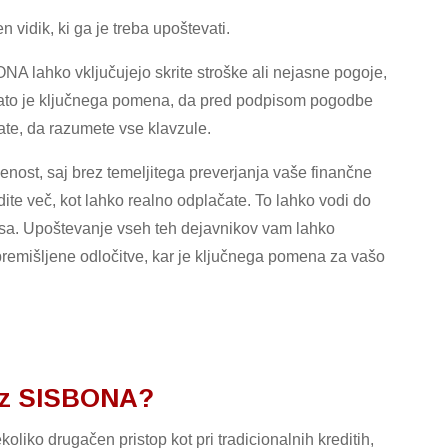
n vidik, ki ga je treba upoštevati.
NA lahko vključujejo skrite stroške ali nejasne pogoje,
 Zato je ključnega pomena, da pred podpisom pogodbe
ate, da razumete vse klavzule.
enost, saj brez temeljitega preverjanja vaše finančne
dite več, kot lahko realno odplačate. To lahko vodi do
esa. Upoštevanje vseh teh dejavnikov vam lahko
premišljene odločitve, kar je ključnega pomena za vašo
rez SISBONA?
liko drugačen pristop kot pri tradicionalnih kreditih,