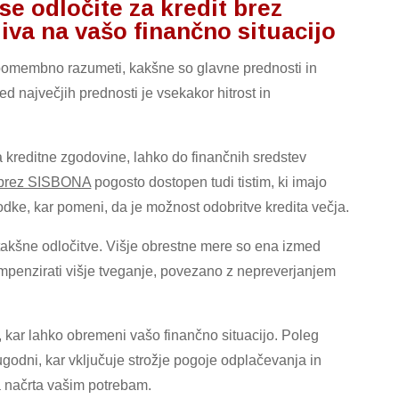
 se odločite za kredit brez
iva na vašo finančno situacijo
pomembno razumeti, kakšne so glavne prednosti in
med največjih prednosti je vsekakor hitrost in
a kreditne zgodovine, lahko do finančnih sredstev
t brez SISBONA
pogosto dostopen tudi tistim, ki imajo
odke, kar pomeni, da je možnost odobritve kredita večja.
i takšne odločitve. Višje obrestne mere so ena izmed
 kompenzirati višje tveganje, povezano z nepreverjanjem
 kar lahko obremeni vašo finančno situacijo. Poleg
ugodni, kar vključuje strožje pogoje odplačevanja in
ga načrta vašim potrebam.