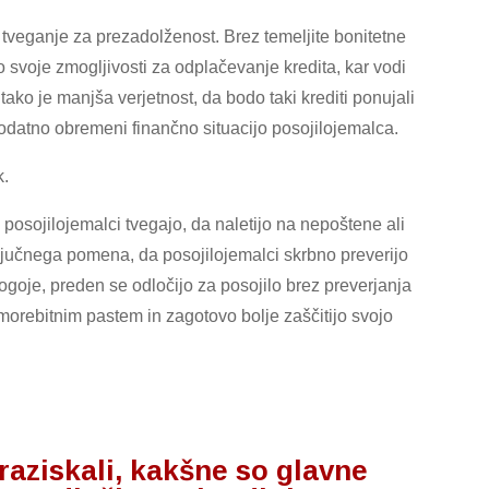
tveganje za prezadolženost. Brez temeljite bonitetne
 svoje zmogljivosti za odplačevanje kredita, kar vodi
ako je manjša verjetnost, da bodo taki krediti ponujali
dodatno obremeni finančno situacijo posojilojemalca.
k.
, posojilojemalci tvegajo, da naletijo na nepoštene ali
ključnega pomena, da posojilojemalci skrbno preverijo
goje, preden se odločijo za posojilo brez preverjanja
morebitnim pastem in zagotovo bolje zaščitijo svojo
aziskali, kakšne so glavne