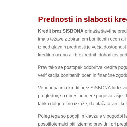
Prednosti in slabosti k
Kredit brez SISBONA
prinaša številne pred
imajo težave z zbiranjem bonitetnih ocen ali 
izmed glavnih prednosti je večja dostopnost f
kreditno oceno ali brez rednih dohodkov pri
Prav tako se postopek odobritve kredita pogo
verifikacija bonitetnih ocen in finančne zgod
Vendar pa ima kredit brez SISBONA tudi svoj
pregledov, so obrestne mere pogosto višje. T
lahko dolgoročno izkaže, da plačajo več, kot 
Poleg tega so pogoji in klavzule v pogodbi 
posojilojemalci biti izjemno previdni pri pre