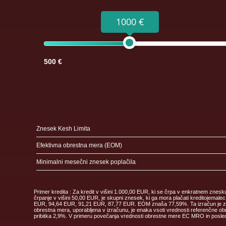
1000 €
500 €
Znesek Kesh Limita
Efektivna obrestna mera (EOM)
Minimalni mesečni znesek poplačila
Primer kredita : Za kredit v višini 1.000,00 EUR, ki se črpa v enkratnem znes
črpanje v višini 50,00 EUR, je skupni znesek, ki ga mora plačati kreditoje
EUR, 94,64 EUR, 91,21 EUR, 87,77 EUR. EOM znaša 77,59%. Ta izračun je zgolj 
obrestna mera, uporabljena v izračunu, je enaka vsoti vrednosti referenčne obr
pribitka 2,9%. V primeru povečanja vrednosti obrestne mere EC MRO in posledi