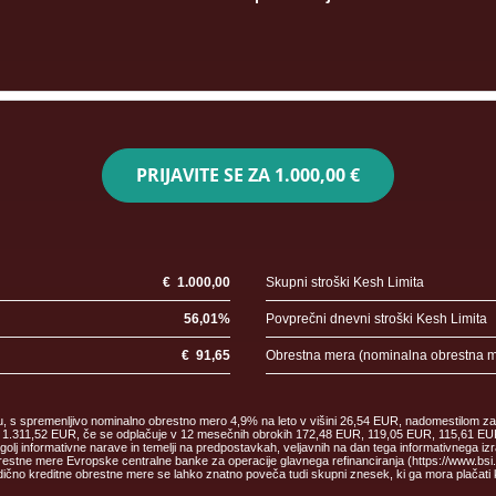
PRIJAVITE SE ZA
1.000,00 €
€
1.000,00
Skupni stroški Kesh Limita
56,01
%
Povprečni dnevni stroški Kesh Limita
€
91,65
Obrestna mera (nominalna obrestna 
ku, s spremenljivo nominalno obrestno mero 4,9% na leto v višini 26,54 EUR, nadomestilom za
malec 1.311,52 EUR, če se odplačuje v 12 mesečnih obrokih 172,48 EUR, 119,05 EUR, 115,61
informativne narave in temelji na predpostavkah, veljavnih na dan tega informativnega izr
estne mere Evropske centralne banke za operacije glavnega refinanciranja (https://www.bsi.si/
čno kreditne obrestne mere se lahko znatno poveča tudi skupni znesek, ki ga mora plačati 