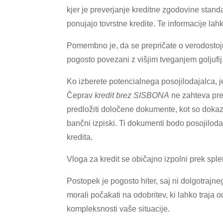
kjer je preverjanje kreditne zgodovine standa
ponujajo tovrstne kredite. Te informacije lah
Pomembno je, da se prepričate o verodostojno
pogosto povezani z višjim tveganjem goljufij
Ko izberete potencialnega posojilodajalca, 
Čeprav
kredit brez SISBONA
ne zahteva pre
predložiti določene dokumente, kot so dokazi
bančni izpiski. Ti dokumenti bodo posojilo
kredita.
Vloga za kredit se običajno izpolni prek sple
Postopek je pogosto hiter, saj ni dolgotrajn
morali počakati na odobritev, ki lahko traja 
kompleksnosti vaše situacije.