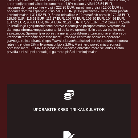
spremenljivo nominalno obrestno mero 4,9% na leto v višini 26,54 EUR,
nadomestilom za storitve v višini 222,98 EUR, naročnino v višini 12,00 EUR in
nadomestilom za črpanje v višini 50,00 EUR, je skupni znesek, ki ga mora plačati
kreditojemalec 1.311,52 EUR, če se odplačuje v 12 mesečnih obrokih 172,48 EUR,
119,05 EUR, 115,61 EUR, 112,17 EUR, 108,73 EUR, 105,30 EUR, 104,96 EUR,
101,52 EUR, 98,08 EUR, 94,64 EUR, 91,21 EUR, 87,77 EUR. EOM znaša 77,59%.
Ta izračun je zgolj informativne narave in temelji na predpostavkah, veljavnih na
dan tega informativnega izračuna, ki se lahko spremenijo in zato za banko niso
zavezujoče. Spremenljiva obrestna mera, uporabljena v izračunu, je enaka vsoti
vrednosti referenčne obrestne mere Evropske centralne banke za operacije
glavnega refinanciranja (https://www.bsi.si/en/statistics/interest-rates/ecb-interest-
rates), trenutno 2% in fiksnega pribitka 2,9%. V primeru povečanja vrednosti
obrestne mere EC MRO in posledično kreditne obrestne mere se lahko znatno
poveča tudi skupni znesek, ki ga mora plačati kreditojemalec.

UPORABITE KREDITNI KALKULATOR
