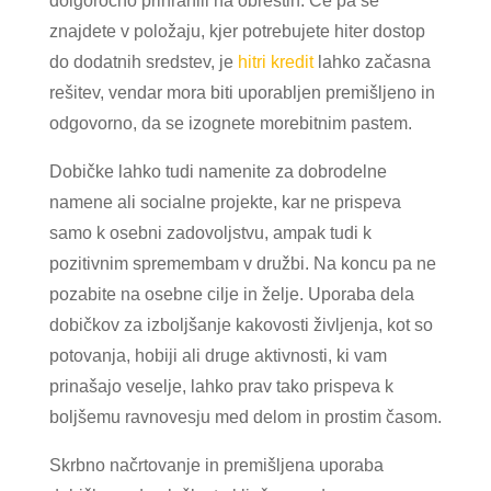
dolgoročno prihranili na obrestih. Če pa se
znajdete v položaju, kjer potrebujete hiter dostop
do dodatnih sredstev, je
hitri kredit
lahko začasna
rešitev, vendar mora biti uporabljen premišljeno in
odgovorno, da se izognete morebitnim pastem.
Dobičke lahko tudi namenite za dobrodelne
namene ali socialne projekte, kar ne prispeva
samo k osebni zadovoljstvu, ampak tudi k
pozitivnim spremembam v družbi. Na koncu pa ne
pozabite na osebne cilje in želje. Uporaba dela
dobičkov za izboljšanje kakovosti življenja, kot so
potovanja, hobiji ali druge aktivnosti, ki vam
prinašajo veselje, lahko prav tako prispeva k
boljšemu ravnovesju med delom in prostim časom.
Skrbno načrtovanje in premišljena uporaba