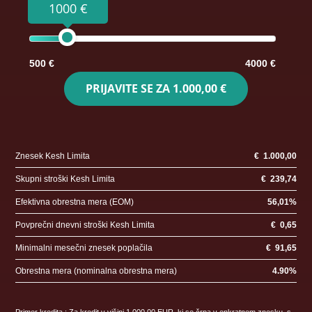
1000 €
500 €
4000 €
PRIJAVITE SE ZA
1.000,00 €
Znesek Kesh Limita
€
1.000,00
Skupni stroški Kesh Limita
€
239,74
Efektivna obrestna mera (EOM)
56,01
%
Povprečni dnevni stroški Kesh Limita
€
0,65
Minimalni mesečni znesek poplačila
€
91,65
Obrestna mera (nominalna obrestna mera)
4.90
%
Primer kredita : Za kredit v višini 1.000,00 EUR, ki se črpa v enkratnem znesku, s