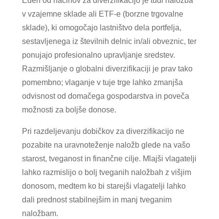
Eden od načinov za diverzifikacijo je tudi naložba
v vzajemne sklade ali ETF-e (borzne trgovalne
sklade), ki omogočajo lastništvo dela portfelja,
sestavljenega iz številnih delnic in/ali obveznic, ter
ponujajo profesionalno upravljanje sredstev.
Razmišljanje o globalni diverzifikaciji je prav tako
pomembno; vlaganje v tuje trge lahko zmanjša
odvisnost od domačega gospodarstva in poveča
možnosti za boljše donose.
Pri razdeljevanju dobičkov za diverzifikacijo ne
pozabite na uravnoteženje naložb glede na vašo
starost, tveganost in finančne cilje. Mlajši vlagatelji
lahko razmislijo o bolj tveganih naložbah z višjim
donosom, medtem ko bi starejši vlagatelji lahko
dali prednost stabilnejšim in manj tveganim
naložbam.