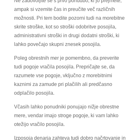
Ne zadovoljite se s prvo ponudbo, ki jo prejmete,
ampak si vzemite čas in preučite več različnih
možnosti. Pri tem bodite pozorni tudi na morebitne
skrite stroške, kot so stroški odobritve posojila,
administrativni stroški in drugi dodatni stroški, ki
lahko povečajo skupni znesek posojila.
Poleg obrestnih mer je pomembno, da preverite
tudi pogoje vračila posojila. Prepričajte se, da
razumete vse pogoje, vključno z morebitnimi
kaznimi za zamude pri plačilih ali predčasno
odplačilo posojila.
Včasih lahko ponudniki ponujajo nižje obrestne
mere, vendar imajo stroge pogoje, ki vam lahko
otežijo vračilo posojila.
Izposoja denarja zahteva tudi dobro načrtovanje in