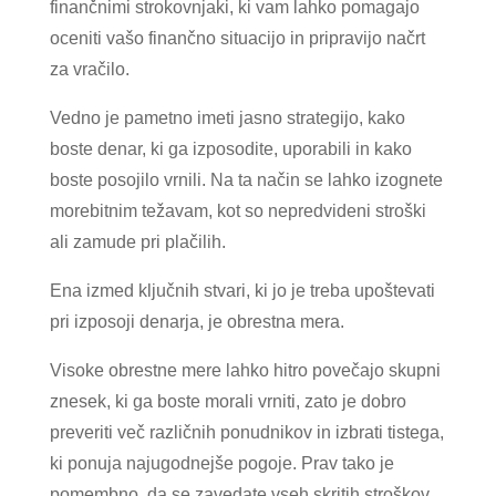
finančnimi strokovnjaki, ki vam lahko pomagajo
oceniti vašo finančno situacijo in pripravijo načrt
za vračilo.
Vedno je pametno imeti jasno strategijo, kako
boste denar, ki ga izposodite, uporabili in kako
boste posojilo vrnili. Na ta način se lahko izognete
morebitnim težavam, kot so nepredvideni stroški
ali zamude pri plačilih.
Ena izmed ključnih stvari, ki jo je treba upoštevati
pri izposoji denarja, je obrestna mera.
Visoke obrestne mere lahko hitro povečajo skupni
znesek, ki ga boste morali vrniti, zato je dobro
preveriti več različnih ponudnikov in izbrati tistega,
ki ponuja najugodnejše pogoje. Prav tako je
pomembno, da se zavedate vseh skritih stroškov,