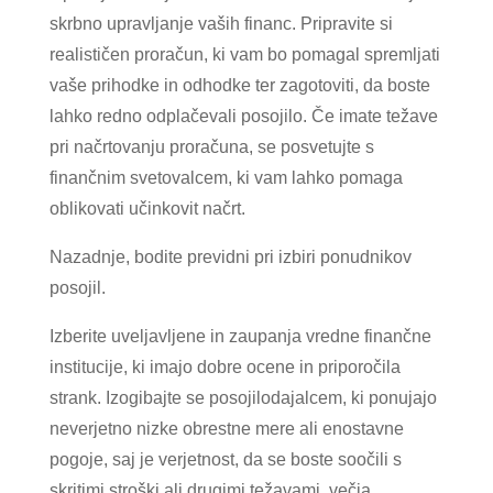
skrbno upravljanje vaših financ. Pripravite si
realističen proračun, ki vam bo pomagal spremljati
vaše prihodke in odhodke ter zagotoviti, da boste
lahko redno odplačevali posojilo. Če imate težave
pri načrtovanju proračuna, se posvetujte s
finančnim svetovalcem, ki vam lahko pomaga
oblikovati učinkovit načrt.
Nazadnje, bodite previdni pri izbiri ponudnikov
posojil.
Izberite uveljavljene in zaupanja vredne finančne
institucije, ki imajo dobre ocene in priporočila
strank. Izogibajte se posojilodajalcem, ki ponujajo
neverjetno nizke obrestne mere ali enostavne
pogoje, saj je verjetnost, da se boste soočili s
skritimi stroški ali drugimi težavami, večja.