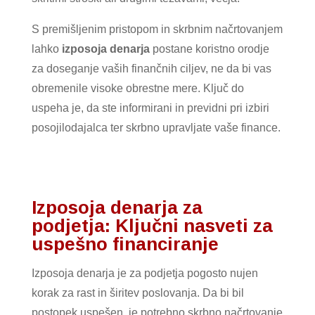
S premišljenim pristopom in skrbnim načrtovanjem
lahko
izposoja denarja
postane koristno orodje
za doseganje vaših finančnih ciljev, ne da bi vas
obremenile visoke obrestne mere. Ključ do
uspeha je, da ste informirani in previdni pri izbiri
posojilodajalca ter skrbno upravljate vaše finance.
Izposoja denarja za
podjetja: Ključni nasveti za
uspešno financiranje
Izposoja denarja je za podjetja pogosto nujen
korak za rast in širitev poslovanja. Da bi bil
postopek uspešen, je potrebno skrbno načrtovanje