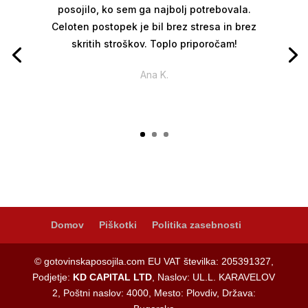
posojilo, ko sem ga najbolj potrebovala.
Celoten postopek je bil brez stresa in brez
skritih stroškov. Toplo priporočam!
Ana K.
Domov
Piškotki
Politika zasebnosti
© gotovinskaposojila.com EU VAT številka: 205391327,
Podjetje:
KD CAPITAL LTD
, Naslov: UL.L. KARAVELOV
2, Poštni naslov: 4000, Mesto: Plovdiv, Država: