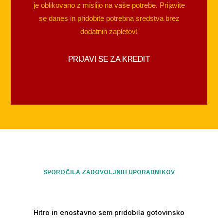
je oblikovano z mislijo na vaše potrebe. Prijavite
se danes in pridobite potrebna sredstva brez
dodatnih zapletov!
PRIJAVI SE ZA KREDIT
SPOROČILA ZADOVOLJNIH UPORABNIKOV
Hitro in enostavno sem pridobila gotovinsko