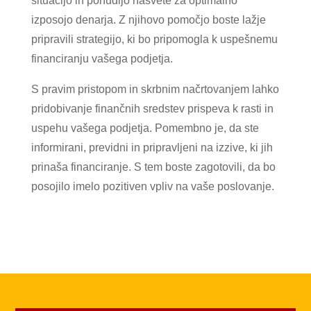
situacijo in ponudijo nasvete za optimalno
izposojo denarja. Z njihovo pomočjo boste lažje
pripravili strategijo, ki bo pripomogla k uspešnemu
financiranju vašega podjetja.
S pravim pristopom in skrbnim načrtovanjem lahko
pridobivanje finančnih sredstev prispeva k rasti in
uspehu vašega podjetja. Pomembno je, da ste
informirani, previdni in pripravljeni na izzive, ki jih
prinaša financiranje. S tem boste zagotovili, da bo
posojilo imelo pozitiven vpliv na vaše poslovanje.