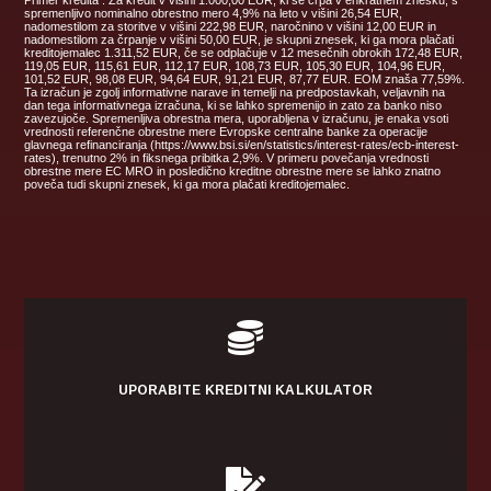
spremenljivo nominalno obrestno mero 4,9% na leto v višini 26,54 EUR,
nadomestilom za storitve v višini 222,98 EUR, naročnino v višini 12,00 EUR in
nadomestilom za črpanje v višini 50,00 EUR, je skupni znesek, ki ga mora plačati
kreditojemalec 1.311,52 EUR, če se odplačuje v 12 mesečnih obrokih 172,48 EUR,
119,05 EUR, 115,61 EUR, 112,17 EUR, 108,73 EUR, 105,30 EUR, 104,96 EUR,
101,52 EUR, 98,08 EUR, 94,64 EUR, 91,21 EUR, 87,77 EUR. EOM znaša 77,59%.
Ta izračun je zgolj informativne narave in temelji na predpostavkah, veljavnih na
dan tega informativnega izračuna, ki se lahko spremenijo in zato za banko niso
zavezujoče. Spremenljiva obrestna mera, uporabljena v izračunu, je enaka vsoti
vrednosti referenčne obrestne mere Evropske centralne banke za operacije
glavnega refinanciranja (https://www.bsi.si/en/statistics/interest-rates/ecb-interest-
rates), trenutno 2% in fiksnega pribitka 2,9%. V primeru povečanja vrednosti
obrestne mere EC MRO in posledično kreditne obrestne mere se lahko znatno
poveča tudi skupni znesek, ki ga mora plačati kreditojemalec.

UPORABITE KREDITNI KALKULATOR
