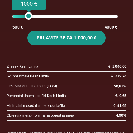
1000 €
500 €
4000 €
PRIJAVITE SE ZA
1.000,00 €
Znesek Kesh Limita
€
1.000,00
Skupni stroški Kesh Limita
€
239,74
Efektivna obrestna mera (EOM)
56,01
%
Povprečni dnevni stroški Kesh Limita
€
0,65
Minimalni mesečni znesek poplačila
€
91,65
Obrestna mera (nominalna obrestna mera)
4.90
%
Primer kredita : Za kredit v višini 1.000,00 EUR, ki se črpa v enkratnem znesku, s