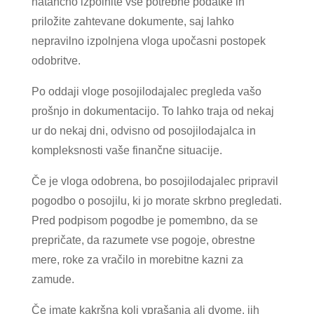
natančno izpolnite vse potrebne podatke in
priložite zahtevane dokumente, saj lahko
nepravilno izpolnjena vloga upočasni postopek
odobritve.
Po oddaji vloge posojilodajalec pregleda vašo
prošnjo in dokumentacijo. To lahko traja od nekaj
ur do nekaj dni, odvisno od posojilodajalca in
kompleksnosti vaše finančne situacije.
Če je vloga odobrena, bo posojilodajalec pripravil
pogodbo o posojilu, ki jo morate skrbno pregledati.
Pred podpisom pogodbe je pomembno, da se
prepričate, da razumete vse pogoje, obrestne
mere, roke za vračilo in morebitne kazni za
zamude.
Če imate kakršna koli vprašanja ali dvome, jih