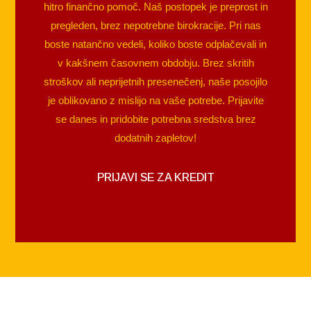
hitro finančno pomoč. Naš postopek je preprost in
pregleden, brez nepotrebne birokracije. Pri nas
boste natančno vedeli, koliko boste odplačevali in
v kakšnem časovnem obdobju. Brez skritih
stroškov ali neprijetnih presenečenj, naše posojilo
je oblikovano z mislijo na vaše potrebe. Prijavite
se danes in pridobite potrebna sredstva brez
dodatnih zapletov!
PRIJAVI SE ZA KREDIT