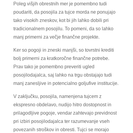
Poleg višjih obrestnih mer je pomembno tudi
poudariti, da posojila za tujce morda ne ponujajo
tako visokih zneskov, kot bi jih lahko dobili pri
tradicionalnem posojilu. To pomeni, da so lahko
manj primerni za večje finančne projekte.
Ker so pogoji in zneski manjši, so tovrstni krediti
bolj primerni za kratkoročne finančne potrebe.
Prav tako je pomembno preveriti ugled
posojilodajalca, saj lahko na trgu obstajajo tudi
manj zanesljive in potencialno goljufive institucije.
V zaključku, posojila, namenjena tujcem z
ekspresno obdelavo, nudijo hitro dostopnost in
prilagodljive pogoje, vendar zahtevajo previdnost
pri izbiri posojilodajalca ter razumevanje vseh
povezanih stroškov in obresti. Tujci se morajo