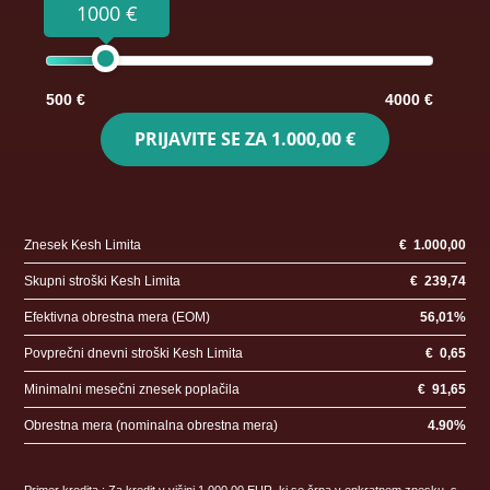
1000 €
500 €
4000 €
PRIJAVITE SE ZA
1.000,00 €
Znesek Kesh Limita
€
1.000,00
Skupni stroški Kesh Limita
€
239,74
Efektivna obrestna mera (EOM)
56,01
%
Povprečni dnevni stroški Kesh Limita
€
0,65
Minimalni mesečni znesek poplačila
€
91,65
Obrestna mera (nominalna obrestna mera)
4.90
%
Primer kredita : Za kredit v višini 1.000,00 EUR, ki se črpa v enkratnem znesku, s