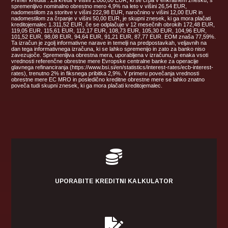
spremenljivo nominalno obrestno mero 4,9% na leto v višini 26,54 EUR,
nadomestilom za storitve v višini 222,98 EUR, naročnino v višini 12,00 EUR in
nadomestilom za črpanje v višini 50,00 EUR, je skupni znesek, ki ga mora plačati
kreditojemalec 1.311,52 EUR, če se odplačuje v 12 mesečnih obrokih 172,48 EUR,
119,05 EUR, 115,61 EUR, 112,17 EUR, 108,73 EUR, 105,30 EUR, 104,96 EUR,
101,52 EUR, 98,08 EUR, 94,64 EUR, 91,21 EUR, 87,77 EUR. EOM znaša 77,59%.
Ta izračun je zgolj informativne narave in temelji na predpostavkah, veljavnih na
dan tega informativnega izračuna, ki se lahko spremenijo in zato za banko niso
zavezujoče. Spremenljiva obrestna mera, uporabljena v izračunu, je enaka vsoti
vrednosti referenčne obrestne mere Evropske centralne banke za operacije
glavnega refinanciranja (https://www.bsi.si/en/statistics/interest-rates/ecb-interest-
rates), trenutno 2% in fiksnega pribitka 2,9%. V primeru povečanja vrednosti
obrestne mere EC MRO in posledično kreditne obrestne mere se lahko znatno
poveča tudi skupni znesek, ki ga mora plačati kreditojemalec.

UPORABITE KREDITNI KALKULATOR
