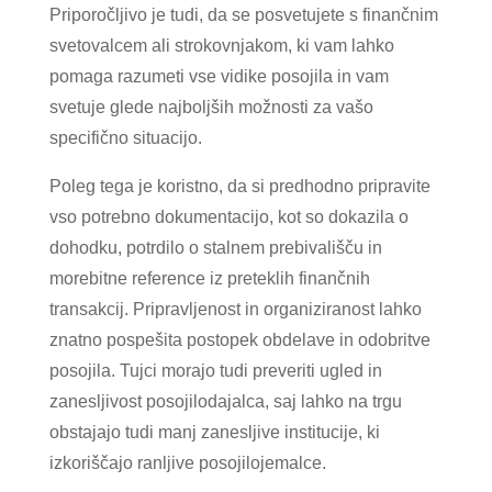
Priporočljivo je tudi, da se posvetujete s finančnim
svetovalcem ali strokovnjakom, ki vam lahko
pomaga razumeti vse vidike posojila in vam
svetuje glede najboljših možnosti za vašo
specifično situacijo.
Poleg tega je koristno, da si predhodno pripravite
vso potrebno dokumentacijo, kot so dokazila o
dohodku, potrdilo o stalnem prebivališču in
morebitne reference iz preteklih finančnih
transakcij. Pripravljenost in organiziranost lahko
znatno pospešita postopek obdelave in odobritve
posojila. Tujci morajo tudi preveriti ugled in
zanesljivost posojilodajalca, saj lahko na trgu
obstajajo tudi manj zanesljive institucije, ki
izkoriščajo ranljive posojilojemalce.