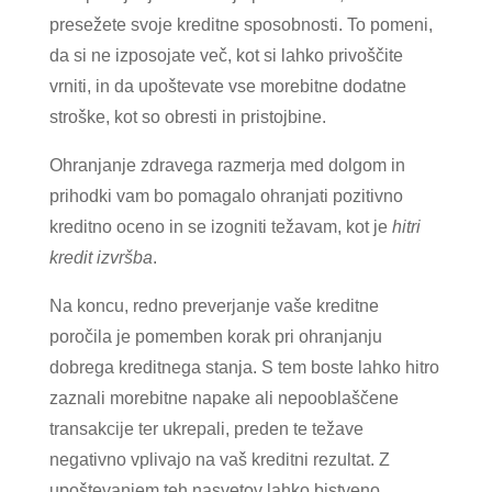
presežete svoje kreditne sposobnosti. To pomeni,
da si ne izposojate več, kot si lahko privoščite
vrniti, in da upoštevate vse morebitne dodatne
stroške, kot so obresti in pristojbine.
Ohranjanje zdravega razmerja med dolgom in
prihodki vam bo pomagalo ohranjati pozitivno
kreditno oceno in se izogniti težavam, kot je
hitri
kredit izvršba
.
Na koncu, redno preverjanje vaše kreditne
poročila je pomemben korak pri ohranjanju
dobrega kreditnega stanja. S tem boste lahko hitro
zaznali morebitne napake ali nepooblaščene
transakcije ter ukrepali, preden te težave
negativno vplivajo na vaš kreditni rezultat. Z
upoštevanjem teh nasvetov lahko bistveno