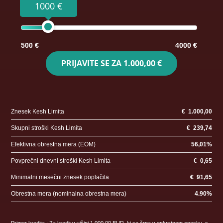
1000 €
500 €
4000 €
PRIJAVITE SE ZA
1.000,00 €
Znesek Kesh Limita
€
1.000,00
Skupni stroški Kesh Limita
€
239,74
Efektivna obrestna mera (EOM)
56,01
%
Povprečni dnevni stroški Kesh Limita
€
0,65
Minimalni mesečni znesek poplačila
€
91,65
Obrestna mera (nominalna obrestna mera)
4.90
%
Primer kredita : Za kredit v višini 1.000,00 EUR, ki se črpa v enkratnem znesku, s