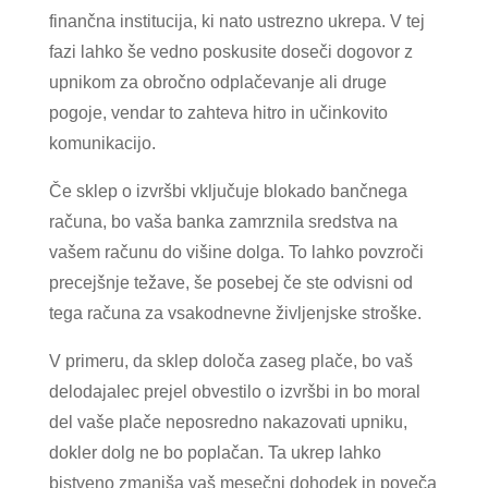
finančna institucija, ki nato ustrezno ukrepa. V tej
fazi lahko še vedno poskusite doseči dogovor z
upnikom za obročno odplačevanje ali druge
pogoje, vendar to zahteva hitro in učinkovito
komunikacijo.
Če sklep o izvršbi vključuje blokado bančnega
računa, bo vaša banka zamrznila sredstva na
vašem računu do višine dolga. To lahko povzroči
precejšnje težave, še posebej če ste odvisni od
tega računa za vsakodnevne življenjske stroške.
V primeru, da sklep določa zaseg plače, bo vaš
delodajalec prejel obvestilo o izvršbi in bo moral
del vaše plače neposredno nakazovati upniku,
dokler dolg ne bo poplačan. Ta ukrep lahko
bistveno zmanjša vaš mesečni dohodek in poveča