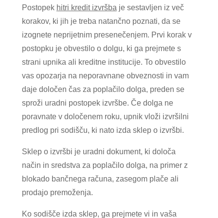
Postopek
hitri kredit izvršba
je sestavljen iz več
korakov, ki jih je treba natančno poznati, da se
izognete neprijetnim presenečenjem. Prvi korak v
postopku je obvestilo o dolgu, ki ga prejmete s
strani upnika ali kreditne institucije. To obvestilo
vas opozarja na neporavnane obveznosti in vam
daje določen čas za poplačilo dolga, preden se
sproži uradni postopek izvršbe. Če dolga ne
poravnate v določenem roku, upnik vloži izvršilni
predlog pri sodišču, ki nato izda sklep o izvršbi.
Sklep o izvršbi je uradni dokument, ki določa
način in sredstva za poplačilo dolga, na primer z
blokado bančnega računa, zasegom plače ali
prodajo premoženja.
Ko sodišče izda sklep, ga prejmete vi in vaša