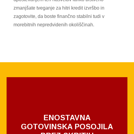
zmanjšate tveganje za hitri kredit izvršbo in
zagotovite, da boste finančno stabilni tudi v
morebitnih nepredvidenih okoliščinah.
ENOSTAVNA
GOTOVINSKA POSOJILA