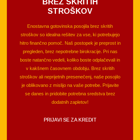
BREZ SKRITIH
STROŠKOV
Enostavna gotovinska posojila brez skritih
stroškov so idealna rešitev za vse, ki potrebujejo
hitro finančno pomoč. Naš postopek je preprost in
pregleden, brez nepotrebne birokracije. Pri nas
boste natančno vedeli, koliko boste odplačevali in
v kakšnem časovnem obdobju. Brez skritih
stroškov ali neprijetnih presenečenj, naše posojilo
je oblikovano z mislijo na vaše potrebe. Prijavite
se danes in pridobite potrebna sredstva brez
dodatnih zapletov!
PRIJAVI SE ZA KREDIT