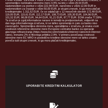
spremenljivo nominalno obrestno mero 4,9% na leto v višini 26,54 EUR,
nadomestilom za storitve v višini 222,98 EUR, naročnino v višini 12,00 EUR in
nadomestilom za črpanje v višini 50,00 EUR, je skupni znesek, ki ga mora plačati
kreditojemalec 1.311,52 EUR, če se odplačuje v 12 mesečnih obrokih 172,48 EUR,
119,05 EUR, 115,61 EUR, 112,17 EUR, 108,73 EUR, 105,30 EUR, 104,96 EUR,
101,52 EUR, 98,08 EUR, 94,64 EUR, 91,21 EUR, 87,77 EUR. EOM znaša 77,59%.
Ta izračun je zgolj informativne narave in temelji na predpostavkah, veljavnih na
dan tega informativnega izračuna, ki se lahko spremenijo in zato za banko niso
zavezujoče. Spremenljiva obrestna mera, uporabljena v izračunu, je enaka vsoti
vrednosti referenčne obrestne mere Evropske centralne banke za operacije
glavnega refinanciranja (https://www.bsi.si/en/statistics/interest-rates/ecb-interest-
rates), trenutno 2% in fiksnega pribitka 2,9%. V primeru povečanja vrednosti
obrestne mere EC MRO in posledično kreditne obrestne mere se lahko znatno
poveča tudi skupni znesek, ki ga mora plačati kreditojemalec.

UPORABITE KREDITNI KALKULATOR
