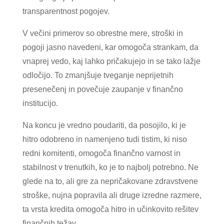
transparentnost pogojev.
V večini primerov so obrestne mere, stroški in
pogoji jasno navedeni, kar omogoča strankam, da
vnaprej vedo, kaj lahko pričakujejo in se tako lažje
odločijo. To zmanjšuje tveganje neprijetnih
presenečenj in povečuje zaupanje v finančno
institucijo.
Na koncu je vredno poudariti, da posojilo, ki je
hitro odobreno in namenjeno tudi tistim, ki niso
redni komitenti, omogoča finančno varnost in
stabilnost v trenutkih, ko je to najbolj potrebno. Ne
glede na to, ali gre za nepričakovane zdravstvene
stroške, nujna popravila ali druge izredne razmere,
ta vrsta kredita omogoča hitro in učinkovito rešitev
finančnih težav.