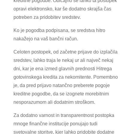
kreditne pogodbe. Običajno se lahko ta postopek
opravi elektronsko, kar še dodatno skrajša čas
potreben za pridobitev sredstev.
Ko je pogodba podpisana, se sredstva hitro
nakažejo na vaš bančni račun.
Celoten postopek, od začetne prijave do izplačila
sredstev, lahko traja le nekaj ur ali največ nekaj
dni, kar je ena izmed glavnih prednosti Hitrega
gotovinskega kredita za nekomitente. Pomembno
je, da pred prijavo natančno preberete pogoje
kreditne pogodbe, da se izognete morebitnim
nesporazumom ali dodatnim stroškom.
Za dodatno varnost in transparentnost postopka
mnoge finančne institucije ponujajo tudi
svetovalne storitve, kjer lahko pridobite dodatne