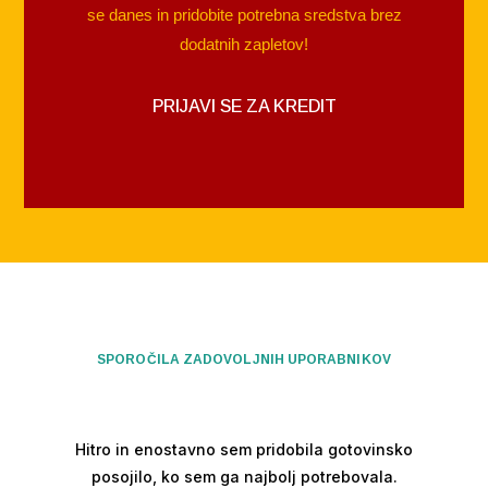
se danes in pridobite potrebna sredstva brez
dodatnih zapletov!
PRIJAVI SE ZA KREDIT
SPOROČILA ZADOVOLJNIH UPORABNIKOV
Hitro in enostavno sem pridobila gotovinsko
posojilo, ko sem ga najbolj potrebovala.