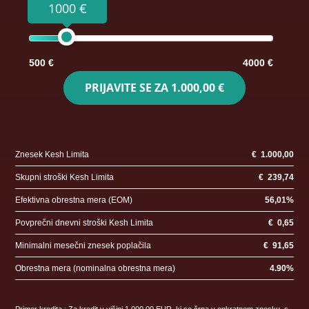
1000 €
500 €
4000 €
PRIJAVITE SE ZA
1.000,00 €
Znesek Kesh Limita
€
1.000,00
Skupni stroški Kesh Limita
€
239,74
Efektivna obrestna mera (EOM)
56,01
%
Povprečni dnevni stroški Kesh Limita
€
0,65
Minimalni mesečni znesek poplačila
€
91,65
Obrestna mera (nominalna obrestna mera)
4.90
%
Primer kredita : Za kredit v višini 1.000,00 EUR, ki se črpa v enkratnem znesku, s