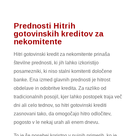
Prednosti Hitrih
gotovinskih kreditov za
nekomitente
Hitri gotovinski kredit za nekomitente prinaša
številne prednosti, ki jih lahko izkoristijo
posamezniki, ki niso stalni komitenti določene
banke. Ena izmed glavnih prednosti je hitrost
obdelave in odobritve kredita. Za razliko od
tradicionalnih posojil, kjer lahko postopek traja več
dni ali celo tednov, so hitri gotovinski krediti
zasnovani tako, da omogočajo hitro odločitev,
pogosto v le nekaj urah ali enem dnevu.
To je še posebej koristno v nujnih primerih, ko je