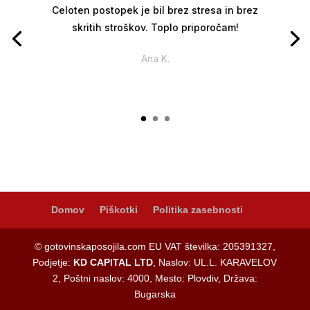
Celoten postopek je bil brez stresa in brez
skritih stroškov. Toplo priporočam!
Ana K.
Domov
Piškotki
Politika zasebnosti
© gotovinskaposojila.com EU VAT številka: 205391327,
Podjetje:
KD CAPITAL LTD
, Naslov: UL.L. KARAVELOV
2, Poštni naslov: 4000, Mesto: Plovdiv, Država:
Bugarska