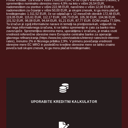
spremenljivo nominalno obrestno mero 4,9% na leto v višini 26,54 EUR,
nadomestilom za storitve v višini 222,98 EUR, naročnino v višini 12,00 EUR in
nadomestilom za črpanje v višini 50,00 EUR, je skupni znesek, ki ga mora plačati
kreditojemalec 1.311,52 EUR, če se odplačuje v 12 mesečnih obrokih 172,48 EUR,
119,05 EUR, 115,61 EUR, 112,17 EUR, 108,73 EUR, 105,30 EUR, 104,96 EUR,
101,52 EUR, 98,08 EUR, 94,64 EUR, 91,21 EUR, 87,77 EUR. EOM znaša 77,59%.
Ta izračun je zgolj informativne narave in temelji na predpostavkah, veljavnih na
dan tega informativnega izračuna, ki se lahko spremenijo in zato za banko niso
zavezujoče. Spremenljiva obrestna mera, uporabljena v izračunu, je enaka vsoti
vrednosti referenčne obrestne mere Evropske centralne banke za operacije
glavnega refinanciranja (https://www.bsi.si/en/statistics/interest-rates/ecb-interest-
rates), trenutno 2% in fiksnega pribitka 2,9%. V primeru povečanja vrednosti
obrestne mere EC MRO in posledično kreditne obrestne mere se lahko znatno
poveča tudi skupni znesek, ki ga mora plačati kreditojemalec.

UPORABITE KREDITNI KALKULATOR
