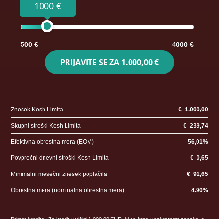
1000 €
500 €
4000 €
PRIJAVITE SE ZA
1.000,00 €
Znesek Kesh Limita
€
1.000,00
Skupni stroški Kesh Limita
€
239,74
Efektivna obrestna mera (EOM)
56,01
%
Povprečni dnevni stroški Kesh Limita
€
0,65
Minimalni mesečni znesek poplačila
€
91,65
Obrestna mera (nominalna obrestna mera)
4.90
%
Primer kredita : Za kredit v višini 1.000,00 EUR, ki se črpa v enkratnem znesku, s