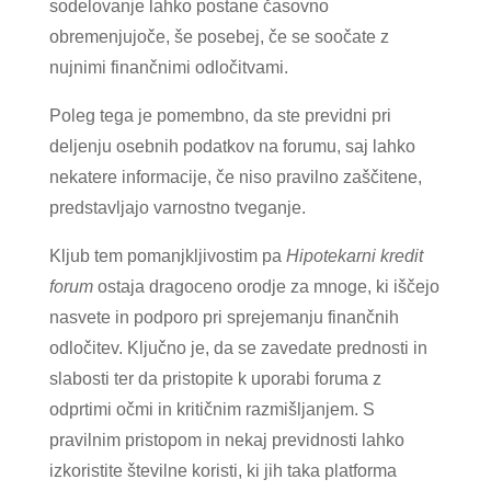
sodelovanje lahko postane časovno
obremenjujoče, še posebej, če se soočate z
nujnimi finančnimi odločitvami.
Poleg tega je pomembno, da ste previdni pri
deljenju osebnih podatkov na forumu, saj lahko
nekatere informacije, če niso pravilno zaščitene,
predstavljajo varnostno tveganje.
Kljub tem pomanjkljivostim pa
Hipotekarni kredit
forum
ostaja dragoceno orodje za mnoge, ki iščejo
nasvete in podporo pri sprejemanju finančnih
odločitev. Ključno je, da se zavedate prednosti in
slabosti ter da pristopite k uporabi foruma z
odprtimi očmi in kritičnim razmišljanjem. S
pravilnim pristopom in nekaj previdnosti lahko
izkoristite številne koristi, ki jih taka platforma