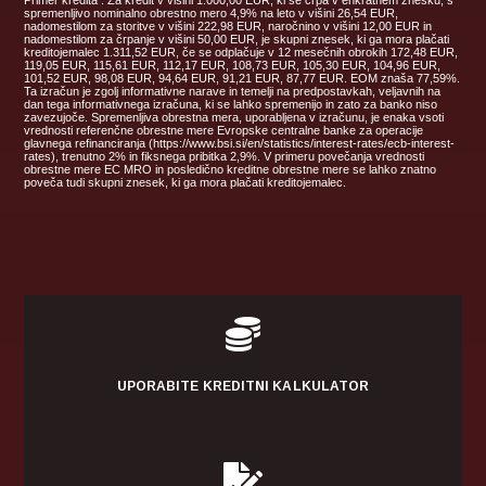
spremenljivo nominalno obrestno mero 4,9% na leto v višini 26,54 EUR,
nadomestilom za storitve v višini 222,98 EUR, naročnino v višini 12,00 EUR in
nadomestilom za črpanje v višini 50,00 EUR, je skupni znesek, ki ga mora plačati
kreditojemalec 1.311,52 EUR, če se odplačuje v 12 mesečnih obrokih 172,48 EUR,
119,05 EUR, 115,61 EUR, 112,17 EUR, 108,73 EUR, 105,30 EUR, 104,96 EUR,
101,52 EUR, 98,08 EUR, 94,64 EUR, 91,21 EUR, 87,77 EUR. EOM znaša 77,59%.
Ta izračun je zgolj informativne narave in temelji na predpostavkah, veljavnih na
dan tega informativnega izračuna, ki se lahko spremenijo in zato za banko niso
zavezujoče. Spremenljiva obrestna mera, uporabljena v izračunu, je enaka vsoti
vrednosti referenčne obrestne mere Evropske centralne banke za operacije
glavnega refinanciranja (https://www.bsi.si/en/statistics/interest-rates/ecb-interest-
rates), trenutno 2% in fiksnega pribitka 2,9%. V primeru povečanja vrednosti
obrestne mere EC MRO in posledično kreditne obrestne mere se lahko znatno
poveča tudi skupni znesek, ki ga mora plačati kreditojemalec.

UPORABITE KREDITNI KALKULATOR
