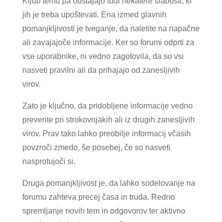
Kljub temu pa obstajajo tudi nekatere slabosti, ki
jih je treba upoštevati. Ena izmed glavnih
pomanjkljivosti je tveganje, da naletite na napačne
ali zavajajoče informacije. Ker so forumi odprti za
vse uporabnike, ni vedno zagotovila, da so vsi
nasveti pravilni ali da prihajajo od zanesljivih
virov.
Zato je ključno, da pridobljene informacije vedno
preverite pri strokovnjakih ali iz drugih zanesljivih
virov. Prav tako lahko preobilje informacij včasih
povzroči zmedo, še posebej, če so nasveti
nasprotujoči si.
Druga pomanjkljivost je, da lahko sodelovanje na
forumu zahteva precej časa in truda. Redno
spremljanje novih tem in odgovorov ter aktivno