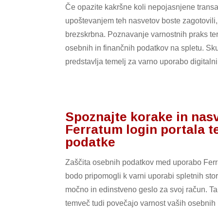
Če opazite kakršne koli nepojasnjene transa
upoštevanjem teh nasvetov boste zagotovili
brezskrbna. Poznavanje varnostnih praks ter
osebnih in finančnih podatkov na spletu. S
predstavlja temelj za varno uporabo digitalnih
Spoznajte korake in nas
Ferratum login portala t
podatke
Zaščita osebnih podatkov med uporabo Ferra
bodo pripomogli k varni uporabi spletnih st
močno in edinstveno geslo za svoj račun. T
temveč tudi povečajo varnost vaših osebnih 