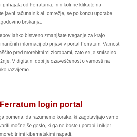
bi prihajala od Ferratuma, in nikoli ne klikajte na
te javni računalnik ali omrežje, se po koncu uporabe
 zgodovino brskanja.
epov lahko bistveno zmanjšate tveganje za krajo
nančnih informacij ob prijavi v portal Ferratum. Varnost
ščito pred morebitnimi zlorabami, zato se je smiselno
ožnje. V digitalni dobi je ozaveščenost o varnosti na
hko razvijemo.
 Ferratum login portal
nega pomena, da razumemo korake, ki zagotavljajo varno
tvarili močnejše geslo, ki ga ne boste uporabili nikjer
 morebitnimi kibernetskimi napadi.