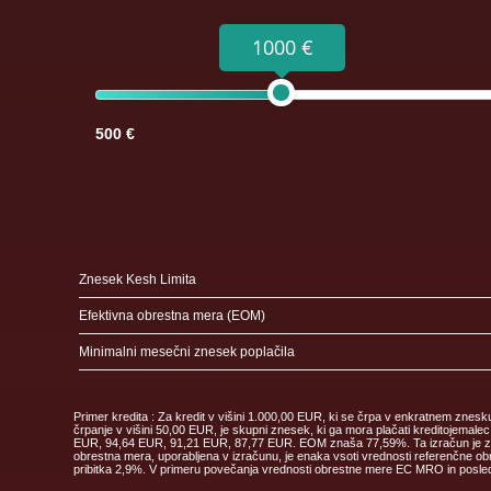
1000 €
500 €
Znesek Kesh Limita
Efektivna obrestna mera (EOM)
Minimalni mesečni znesek poplačila
Primer kredita : Za kredit v višini 1.000,00 EUR, ki se črpa v enkratnem znes
črpanje v višini 50,00 EUR, je skupni znesek, ki ga mora plačati kreditoje
EUR, 94,64 EUR, 91,21 EUR, 87,77 EUR. EOM znaša 77,59%. Ta izračun je zgolj 
obrestna mera, uporabljena v izračunu, je enaka vsoti vrednosti referenčne obr
pribitka 2,9%. V primeru povečanja vrednosti obrestne mere EC MRO in posledi