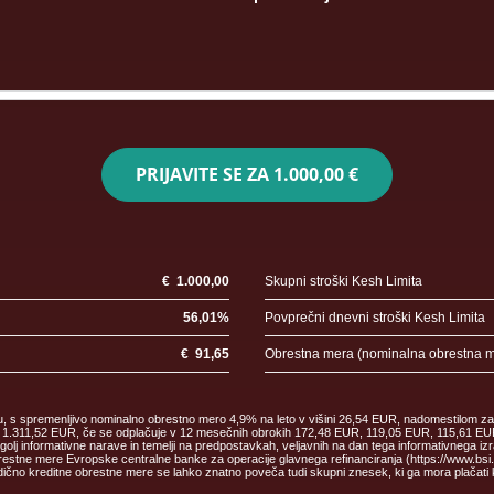
PRIJAVITE SE ZA
1.000,00 €
€
1.000,00
Skupni stroški Kesh Limita
56,01
%
Povprečni dnevni stroški Kesh Limita
€
91,65
Obrestna mera (nominalna obrestna 
ku, s spremenljivo nominalno obrestno mero 4,9% na leto v višini 26,54 EUR, nadomestilom za
malec 1.311,52 EUR, če se odplačuje v 12 mesečnih obrokih 172,48 EUR, 119,05 EUR, 115,61
informativne narave in temelji na predpostavkah, veljavnih na dan tega informativnega izr
estne mere Evropske centralne banke za operacije glavnega refinanciranja (https://www.bsi.si/
čno kreditne obrestne mere se lahko znatno poveča tudi skupni znesek, ki ga mora plačati 