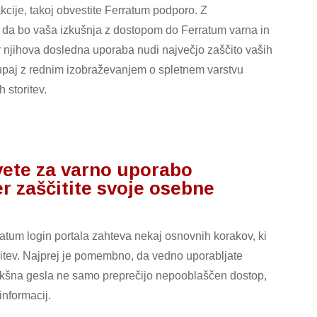
kcije, takoj obvestite Ferratum podporo. Z
, da bo vaša izkušnja z dostopom do Ferratum varna in
 njihova dosledna uporaba nudi največjo zaščito vaših
kupaj z rednim izobraževanjem o spletnem varstvu
 storitev.
vete za varno uporabo
er zaščitite svoje osebne
tum login portala zahteva nekaj osnovnih korakov, ki
oritev. Najprej je pomembno, da vedno uporabljate
akšna gesla ne samo preprečijo nepooblaščen dostop,
informacij.