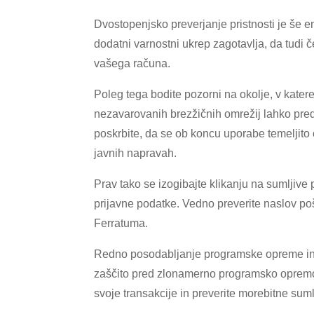
Dvostopenjsko preverjanje pristnosti je še 
dodatni varnostni ukrep zagotavlja, da tudi 
vašega računa.
Poleg tega bodite pozorni na okolje, v katere
nezavarovanih brezžičnih omrežij lahko pre
poskrbite, da se ob koncu uporabe temeljito o
javnih napravah.
Prav tako se izogibajte klikanju na sumljive
prijavne podatke. Vedno preverite naslov poš
Ferratuma.
Redno posodabljanje programske opreme in va
zaščito pred zlonamerno programsko opremo.
svoje transakcije in preverite morebitne suml