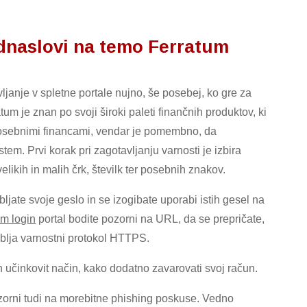
odnaslovi na temo Ferratum
ljanje v spletne portale nujno, še posebej, ko gre za
atum je znan po svoji široki paleti finančnih produktov, ki
 osebnimi financami, vendar je pomembno, da
tem. Prvi korak pri zagotavljanju varnosti je izbira
likih in malih črk, številk ter posebnih znakov.
ljate svoje geslo in se izogibate uporabi istih gesel na
um login
portal bodite pozorni na URL, da se prepričate,
ablja varnostni protokol HTTPS.
n učinkovit način, kako dodatno zavarovati svoj račun.
ozorni tudi na morebitne phishing poskuse. Vedno