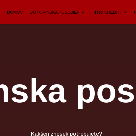
DOMOV
GOTOVINSKA POSOJILA
HITRI KREDITI
nska poso
Kakšen znesek potrebujete?