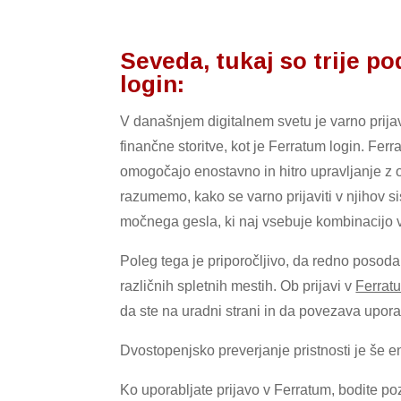
Seveda, tukaj so trije p
login:
V današnjem digitalnem svetu je varno prijav
finančne storitve, kot je Ferratum login. Ferr
omogočajo enostavno in hitro upravljanje z
razumemo, kako se varno prijaviti v njihov sis
močnega gesla, ki naj vsebuje kombinacijo ve
Poleg tega je priporočljivo, da redno posodab
različnih spletnih mestih. Ob prijavi v
Ferrat
da ste na uradni strani in da povezava upor
Dvostopenjsko preverjanje pristnosti je še e
Ko uporabljate prijavo v Ferratum, bodite p