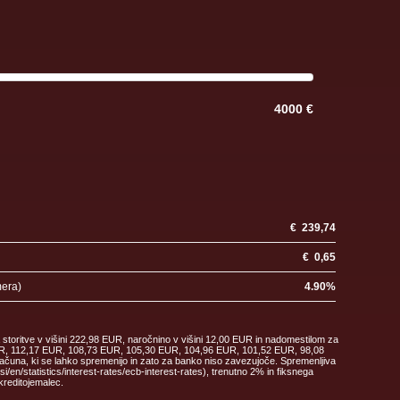
4000 €
€
239,74
€
0,65
mera)
4.90
%
 storitve v višini 222,98 EUR, naročnino v višini 12,00 EUR in nadomestilom za
 EUR, 112,17 EUR, 108,73 EUR, 105,30 EUR, 104,96 EUR, 101,52 EUR, 98,08
ačuna, ki se lahko spremenijo in zato za banko niso zavezujoče. Spremenljiva
en/statistics/interest-rates/ecb-interest-rates), trenutno 2% in fiksnega
kreditojemalec.