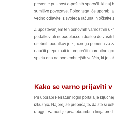
preverite pristnost e-poštnih sporočil, ki naj 
sumljive povezave. Poleg tega, če uporablja
vedno odjavite iz svojega računa in očistite
Z upoštevanjem teh osnovnih varnostnih ukr
podatkov ali nepooblaščen dostop do vaših fi
osebnih podatkov je ključnega pomena za za
naučiti prepoznati in preprečiti morebitne gr
spletu ena najpomembnejših veščin, ki jo la
Kako se varno prijaviti v
Pri uporabi Ferratum login portala je ključ
izkušnjo. Najprej se prepričajte, da ste si us
drugje. Varnost je prva obrambna linija pred