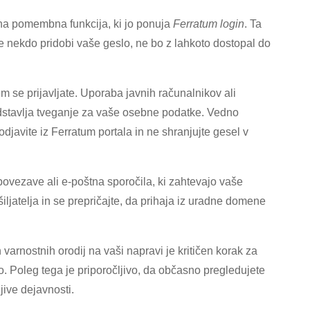
ena pomembna funkcija, ki jo ponuja
Ferratum login
. Ta
če nekdo pridobi vaše geslo, ne bo z lahkoto dostopal do
m se prijavljate. Uporaba javnih računalnikov ali
dstavlja tveganje za vaše osebne podatke. Vedno
djavite iz Ferratum portala in ne shranjujte gesel v
 povezave ali e-poštna sporočila, ki zahtevajo vaše
iljatelja in se prepričajte, da prihaja iz uradne domene
rnostnih orodij na vaši napravi je kritičen korak za
 Poleg tega je priporočljivo, da občasno pregledujete
jive dejavnosti.