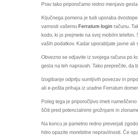
Prav tako priporočamo redno menjavo gesla,
Ključnega pomena je tudi uporaba dvostopenj
varnosti vašemu
Ferratum login
računu. Tak
kodo, ki jo prejmete na svoj mobilni telefon
vaših podatkov. Kadar uporabljate javne ali 
Obvezno se odjavite iz svojega računa po ko
gesla na teh napravah. Tako preprečite, da 
Izogibanje odprtju sumljivih povezav in pripo
ali e-pošta prihaja iz uradne Ferratum dome
Poleg tega je priporočljivo imeti nameščen
ščiti pred potencialnimi grožnjami in zlon
Na koncu je pametno redno preverjati zgodov
hitro opazite morebitne nepravilnosti. Če opa