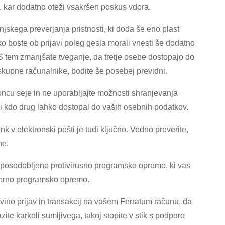
 kar dodatno oteži vsakršen poskus vdora.
skega preverjanja pristnosti, ki doda še eno plast
o boste ob prijavi poleg gesla morali vnesti še dodatno
. S tem zmanjšate tveganje, da tretje osebe dostopajo do
skupne računalnike, bodite še posebej previdni.
ncu seje in ne uporabljajte možnosti shranjevanja
bi kdo drug lahko dostopal do vaših osebnih podatkov.
nk v elektronski pošti je tudi ključno. Vedno preverite,
ne.
o posodobljeno protivirusno programsko opremo, ki vas
amerno programsko opremo.
ino prijav in transakcij na vašem Ferratum računu, da
zite karkoli sumljivega, takoj stopite v stik s podporo