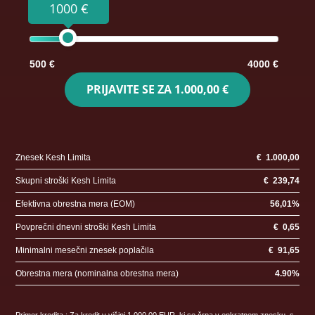
1000 €
500 €
4000 €
PRIJAVITE SE ZA
1.000,00 €
Znesek Kesh Limita
€
1.000,00
Skupni stroški Kesh Limita
€
239,74
Efektivna obrestna mera (EOM)
56,01
%
Povprečni dnevni stroški Kesh Limita
€
0,65
Minimalni mesečni znesek poplačila
€
91,65
Obrestna mera (nominalna obrestna mera)
4.90
%
Primer kredita : Za kredit v višini 1.000,00 EUR, ki se črpa v enkratnem znesku, s