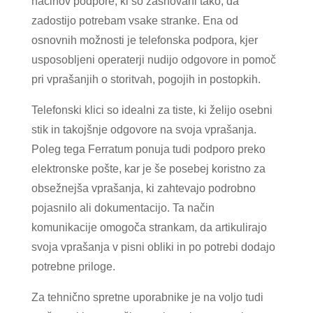
načinov podpore, ki so zasnovani tako, da
zadostijo potrebam vsake stranke. Ena od
osnovnih možnosti je telefonska podpora, kjer
usposobljeni operaterji nudijo odgovore in pomoč
pri vprašanjih o storitvah, pogojih in postopkih.
Telefonski klici so idealni za tiste, ki želijo osebni
stik in takojšnje odgovore na svoja vprašanja.
Poleg tega Ferratum ponuja tudi podporo preko
elektronske pošte, kar je še posebej koristno za
obsežnejša vprašanja, ki zahtevajo podrobno
pojasnilo ali dokumentacijo. Ta način
komunikacije omogoča strankam, da artikulirajo
svoja vprašanja v pisni obliki in po potrebi dodajo
potrebne priloge.
Za tehnično spretne uporabnike je na voljo tudi