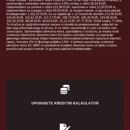
spremenljivo nominalno obrestno mero 4,9% na leto v višini 26,54 EUR,
nadomestilom za storitve v višini 222,98 EUR, naročnino v višini 12,00 EUR in
nadomestilom za črpanje v višini 50,00 EUR, je skupni znesek, ki ga mora plačati
kreditojemalec 1.311,52 EUR, če se odplačuje v 12 mesečnih obrokih 172,48 EUR,
119,05 EUR, 115,61 EUR, 112,17 EUR, 108,73 EUR, 105,30 EUR, 104,96 EUR,
101,52 EUR, 98,08 EUR, 94,64 EUR, 91,21 EUR, 87,77 EUR. EOM znaša 77,59%.
Ta izračun je zgolj informativne narave in temelji na predpostavkah, veljavnih na
dan tega informativnega izračuna, ki se lahko spremenijo in zato za banko niso
zavezujoče. Spremenljiva obrestna mera, uporabljena v izračunu, je enaka vsoti
vrednosti referenčne obrestne mere Evropske centralne banke za operacije
glavnega refinanciranja (https://www.bsi.si/en/statistics/interest-rates/ecb-interest-
rates), trenutno 2% in fiksnega pribitka 2,9%. V primeru povečanja vrednosti
obrestne mere EC MRO in posledično kreditne obrestne mere se lahko znatno
poveča tudi skupni znesek, ki ga mora plačati kreditojemalec.

UPORABITE KREDITNI KALKULATOR
