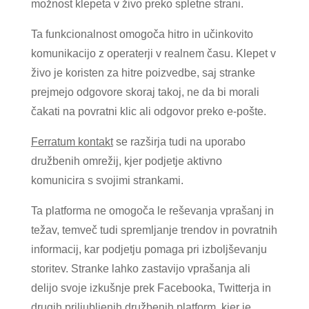
možnost klepeta v živo preko spletne strani.
Ta funkcionalnost omogoča hitro in učinkovito
komunikacijo z operaterji v realnem času. Klepet v
živo je koristen za hitre poizvedbe, saj stranke
prejmejo odgovore skoraj takoj, ne da bi morali
čakati na povratni klic ali odgovor preko e-pošte.
Ferratum kontakt
se razširja tudi na uporabo
družbenih omrežij, kjer podjetje aktivno
komunicira s svojimi strankami.
Ta platforma ne omogoča le reševanja vprašanj in
težav, temveč tudi spremljanje trendov in povratnih
informacij, kar podjetju pomaga pri izboljševanju
storitev. Stranke lahko zastavijo vprašanja ali
delijo svoje izkušnje prek Facebooka, Twitterja in
drugih priljubljenih družbenih platform, kjer je