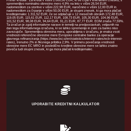
spremenljivo nominalno obrestno mero 4,9% na leto v višini 26,54 EUR,
nadomestilom za storitve v višini 222,98 EUR, naročnino v višini 12,00 EUR in
nadomestilom za črpanje v višini 50,00 EUR, je skupni znesek, ki ga mora plačati
kreditojemalec 1.311,52 EUR, če se odplačuje v 12 mesečnih obrokih 172,48 EUR,
119,05 EUR, 115,61 EUR, 112,17 EUR, 108,73 EUR, 105,30 EUR, 104,96 EUR,
101,52 EUR, 98,08 EUR, 94,64 EUR, 91,21 EUR, 87,77 EUR. EOM znaša 77,59%.
Ta izračun je zgolj informativne narave in temelji na predpostavkah, veljavnih na
dan tega informativnega izračuna, ki se lahko spremenijo in zato za banko niso
zavezujoče. Spremenljiva obrestna mera, uporabljena v izračunu, je enaka vsoti
vrednosti referenčne obrestne mere Evropske centralne banke za operacije
glavnega refinanciranja (https://www.bsi.si/en/statistics/interest-rates/ecb-interest-
rates), trenutno 2% in fiksnega pribitka 2,9%. V primeru povečanja vrednosti
obrestne mere EC MRO in posledično kreditne obrestne mere se lahko znatno
poveča tudi skupni znesek, ki ga mora plačati kreditojemalec.

UPORABITE KREDITNI KALKULATOR
