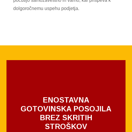
počutijo samozavestno in varno, kar prispeva k
dolgoročnemu uspehu podjetja.
ENOSTAVNA
GOTOVINSKA POSOJILA
BREZ SKRITIH
STROŠKOV