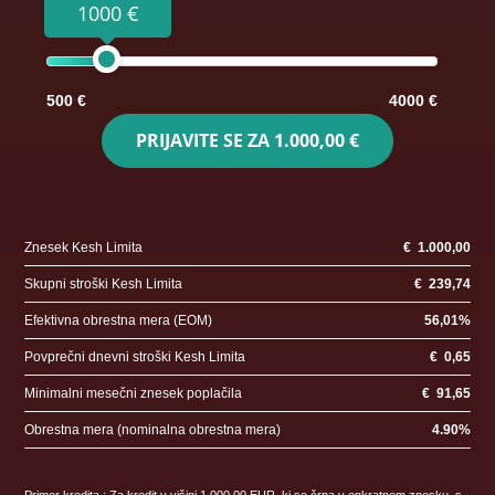
1000 €
500 €
4000 €
PRIJAVITE SE ZA
1.000,00 €
Znesek Kesh Limita
€
1.000,00
Skupni stroški Kesh Limita
€
239,74
Efektivna obrestna mera (EOM)
56,01
%
Povprečni dnevni stroški Kesh Limita
€
0,65
Minimalni mesečni znesek poplačila
€
91,65
Obrestna mera (nominalna obrestna mera)
4.90
%
Primer kredita : Za kredit v višini 1.000,00 EUR, ki se črpa v enkratnem znesku, s