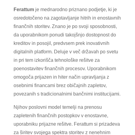
Ferattum
je mednarodno priznano podjetje, ki je
osredotočeno na zagotavljanje hitrih in enostavnih
finančnih storitev. Znano je po svoji sposobnosti,
da uporabnikom ponudi takojšnjo dostopnost do
kreditov in posojil, predvsem prek inovativnih
digitalnih platform. Deluje v več državah po svetu
in pri tem izkorišča tehnološke rešitve za
poenostavitev finančnih procesov. Uporabnikom
omogoča prijazen in hiter način upravljanja z
osebnimi financami brez običajnih zapletov,
povezanih s tradicionalnimi bančnimi institucijami.
Njihov poslovni model temelji na prenosu
zapletenih finančnih postopkov v enostavne,
uporabniku prijazne rešitve. Ferattum si prizadeva
za širitev svojega spektra storitev z nenehnim