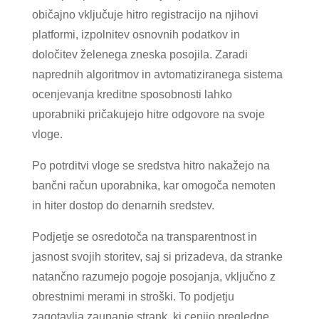
običajno vključuje hitro registracijo na njihovi
platformi, izpolnitev osnovnih podatkov in
določitev želenega zneska posojila. Zaradi
naprednih algoritmov in avtomatiziranega sistema
ocenjevanja kreditne sposobnosti lahko
uporabniki pričakujejo hitre odgovore na svoje
vloge.
Po potrditvi vloge se sredstva hitro nakažejo na
bančni račun uporabnika, kar omogoča nemoten
in hiter dostop do denarnih sredstev.
Podjetje se osredotoča na transparentnost in
jasnost svojih storitev, saj si prizadeva, da stranke
natančno razumejo pogoje posojanja, vključno z
obrestnimi merami in stroški. To podjetju
zagotavlja zaupanje strank, ki cenijo pregledne