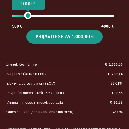
1000 €
500 €
4000 €
PRIJAVITE SE ZA
1.000,00 €
Znesek Kesh Limita
€
1.000,00
Skupni stroški Kesh Limita
€
239,74
Efektivna obrestna mera (EOM)
56,01
%
Povprečni dnevni stroški Kesh Limita
€
0,65
Minimalni mesečni znesek poplačila
€
91,65
Obrestna mera (nominalna obrestna mera)
4.90
%
Primer kredita : Za kredit v višini 1.000,00 EUR, ki se črpa v enkratnem znesku, s