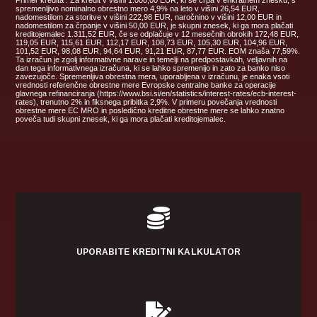
spremenljivo nominalno obrestno mero 4,9% na leto v višini 26,54 EUR,
nadomestilom za storitve v višini 222,98 EUR, naročnino v višini 12,00 EUR in
nadomestilom za črpanje v višini 50,00 EUR, je skupni znesek, ki ga mora plačati
kreditojemalec 1.311,52 EUR, če se odplačuje v 12 mesečnih obrokih 172,48 EUR,
119,05 EUR, 115,61 EUR, 112,17 EUR, 108,73 EUR, 105,30 EUR, 104,96 EUR,
101,52 EUR, 98,08 EUR, 94,64 EUR, 91,21 EUR, 87,77 EUR. EOM znaša 77,59%.
Ta izračun je zgolj informativne narave in temelji na predpostavkah, veljavnih na
dan tega informativnega izračuna, ki se lahko spremenijo in zato za banko niso
zavezujoče. Spremenljiva obrestna mera, uporabljena v izračunu, je enaka vsoti
vrednosti referenčne obrestne mere Evropske centralne banke za operacije
glavnega refinanciranja (https://www.bsi.si/en/statistics/interest-rates/ecb-interest-
rates), trenutno 2% in fiksnega pribitka 2,9%. V primeru povečanja vrednosti
obrestne mere EC MRO in posledično kreditne obrestne mere se lahko znatno
poveča tudi skupni znesek, ki ga mora plačati kreditojemalec.

UPORABITE KREDITNI KALKULATOR
