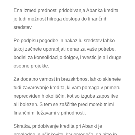
Ena izmed prednosti pridobivanja Abanka kredita
je tudi možnost hitrega dostopa do finančnih
sredstev.
Po podpisu pogodbe in nakazilu sredstev lahko
takoj začnete uporabljati denar za vaše potrebe,
bodisi za konsolidacijo dolgov, investicije ali druge
osebne projekte.
Za dodatno varnost in brezskrbnost lahko sklenete
tudi zavarovanje kredita, ki vam pomaga v primeru
nepredvidenih okoliščin, kot so izguba zaposlitve
ali bolezen. S tem se zaščitite pred morebitnimi
finančnimi težavami v prihodnosti.
Skratka, pridobivanje kredita pri Abanki je
pregledno in učinkovito, kar omogoča, da hitro in