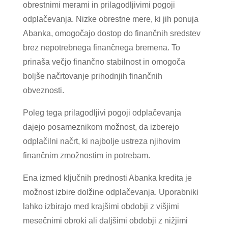
obrestnimi merami in prilagodljivimi pogoji
odplačevanja. Nizke obrestne mere, ki jih ponuja
Abanka, omogočajo dostop do finančnih sredstev
brez nepotrebnega finančnega bremena. To
prinaša večjo finančno stabilnost in omogoča
boljše načrtovanje prihodnjih finančnih
obveznosti.
Poleg tega prilagodljivi pogoji odplačevanja
dajejo posameznikom možnost, da izberejo
odplačilni načrt, ki najbolje ustreza njihovim
finančnim zmožnostim in potrebam.
Ena izmed ključnih prednosti Abanka kredita je
možnost izbire dolžine odplačevanja. Uporabniki
lahko izbirajo med krajšimi obdobji z višjimi
mesečnimi obroki ali daljšimi obdobji z nižjimi