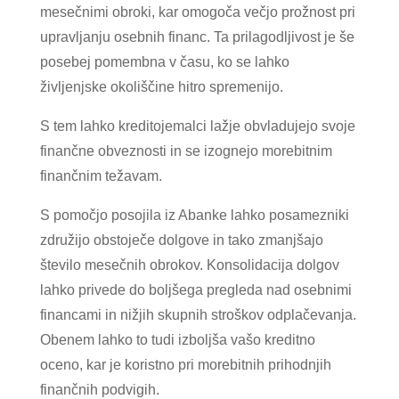
mesečnimi obroki, kar omogoča večjo prožnost pri
upravljanju osebnih financ. Ta prilagodljivost je še
posebej pomembna v času, ko se lahko
življenjske okoliščine hitro spremenijo.
S tem lahko kreditojemalci lažje obvladujejo svoje
finančne obveznosti in se izognejo morebitnim
finančnim težavam.
S pomočjo posojila iz Abanke lahko posamezniki
združijo obstoječe dolgove in tako zmanjšajo
število mesečnih obrokov. Konsolidacija dolgov
lahko privede do boljšega pregleda nad osebnimi
financami in nižjih skupnih stroškov odplačevanja.
Obenem lahko to tudi izboljša vašo kreditno
oceno, kar je koristno pri morebitnih prihodnjih
finančnih podvigih.